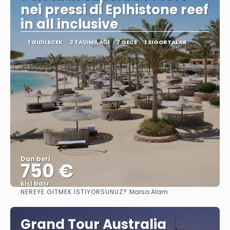
nei pressi di Eplhistone reef
in all inclusive
1 GIDILECEK
2 TAŞIMA AĞI
7 GECE
1 SIGORTALAR
Dan beri
750 €
kişi başı
NEREYE GITMEK ISTIYORSUNUZ?:
Marsa Alam
Görüntüle
Grand Tour Australia