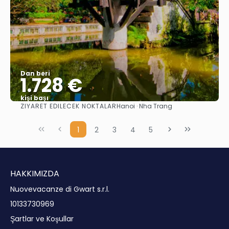
Dan beri
1.728 €
kişi başı
ZIYARET EDILECEK NOKTALAR
Hanoi · Nha Trang
Görüntüle
1
2
3
4
5
HAKKIMIZDA
Nuovevacanze di Gwart s.r.l.
10133730969
Şartlar ve Koşullar