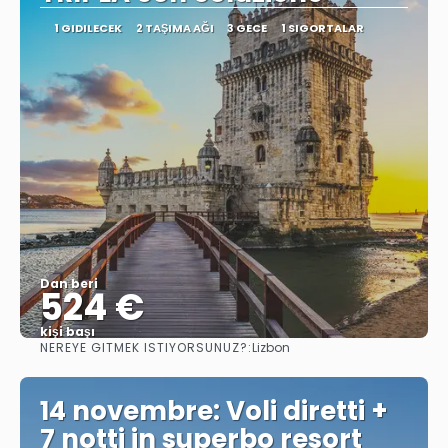
1 GIDILECEK
2 TAŞIMA AĞI
3 GECE
1 SIGORTALAR
Dan beri
524 €
kişi başı
NEREYE GITMEK ISTIYORSUNUZ?:
Lizbon
Görüntüle
14 novembre: Voli diretti +
7 notti in superbo resort