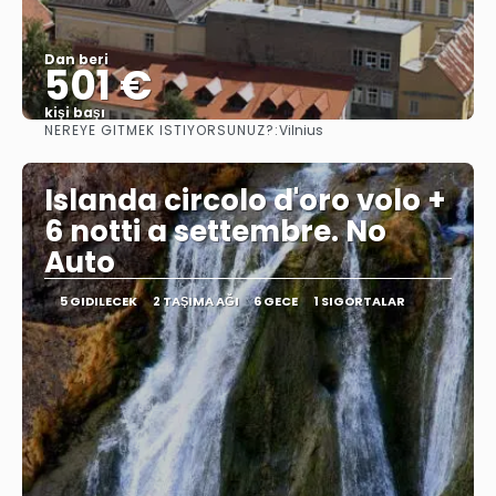
Dan beri
501 €
kişi başı
NEREYE GITMEK ISTIYORSUNUZ?:
Vilnius
Görüntüle
Islanda circolo d'oro volo +
6 notti a settembre. No
Auto
5 GIDILECEK
2 TAŞIMA AĞI
6 GECE
1 SIGORTALAR