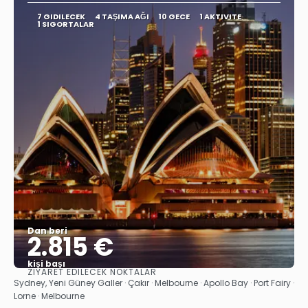
7 GIDILECEK
4 TAŞIMA AĞI
10 GECE
1 AKTIVITE
1 SIGORTALAR
Dan beri
2.815 €
kişi başı
ZIYARET EDILECEK NOKTALAR
Görüntüle
Sydney, Yeni Güney Galler · Çakır · Melbourne · Apollo Bay · Port Fairy ·
Lorne · Melbourne