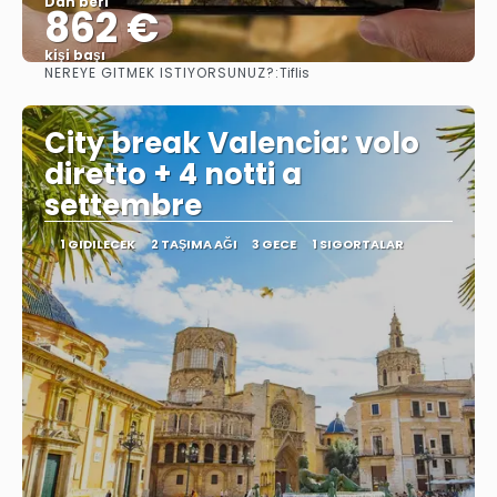
Dan beri
862 €
kişi başı
NEREYE GITMEK ISTIYORSUNUZ?:
Tiflis
Görüntüle
City break Valencia: volo
diretto + 4 notti a
settembre
1 GIDILECEK
2 TAŞIMA AĞI
3 GECE
1 SIGORTALAR