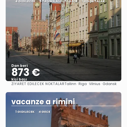
4 GIDILECEK
5 TAŞIMA AĞI
11 GECE
1 SIGORTALAR
Dan beri
873 €
kişi başı
ZIYARET EDILECEK NOKTALAR
Tallinn · Riga · Vilnius · Gdansk
Görüntüle
vacanze a rimini
1 GIDILECEK
4 GECE