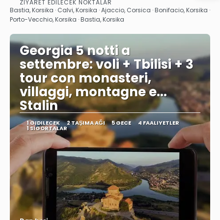
ZIYARET EDILECEK NOKTALAR
Görüntüle
Bastia, Korsika · Calvi, Korsika · Ajaccio, Corsica · Bonifacio, Korsika ·
Porto-Vecchio, Korsika · Bastia, Korsika
Georgia 5 notti a
settembre: voli + Tbilisi + 3
tour con monasteri,
villaggi, montagne e...
Stalin
1 GIDILECEK
2 TAŞIMA AĞI
5 GECE
4 FAALIYETLER
1 SIGORTALAR