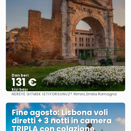
Dan beri
131 €
kişi başı
NEREYE GITMEK ISTIYORSUNUZ?:
Rimini, Emilia Romagna
Görüntüle
Fine agosto: Lisbona voli
diretti + 3 notti in camera
TRIPLA con colazione