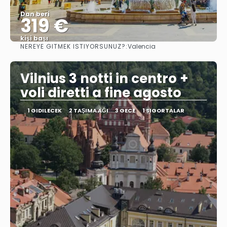
Dan beri
319 €
kişi başı
NEREYE GITMEK ISTIYORSUNUZ?:
Valencia
Görüntüle
Vilnius 3 notti in centro +
voli diretti a fine agosto
1 GIDILECEK
2 TAŞIMA AĞI
3 GECE
1 SIGORTALAR