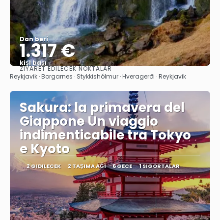
Dan beri
1.317 €
kişi başı
ZIYARET EDILECEK NOKTALAR
Görüntüle
Reykjavik · Borgarnes · Stykkishólmur · Hveragerði · Reykjavik
Sakura: la primavera del
Giappone Un viaggio
indimenticabile tra Tokyo
e Kyoto
2 GIDILECEK
2 TAŞIMA AĞI
6 GECE
1 SIGORTALAR