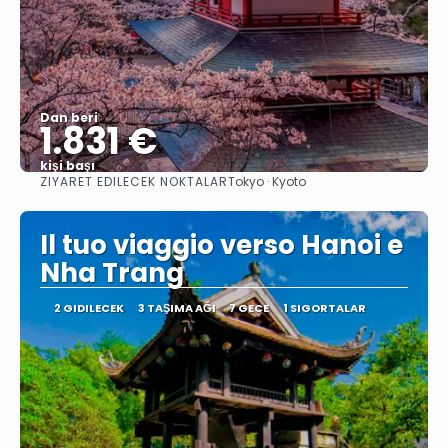
Dan beri
1.831 €
kişi başı
ZIYARET EDILECEK NOKTALAR
Tokyo · Kyoto
Görüntüle
Il tuo viaggio verso Hanoi e
Nha Trang
2 GIDILECEK
3 TAŞIMA AĞI
7 GECE
1 SIGORTALAR