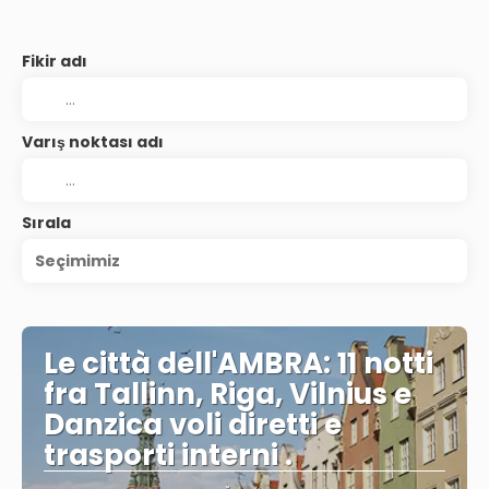
Fikir adı
Varış noktası adı
Sırala
Seçimimiz
Le città dell'AMBRA: 11 notti
fra Tallinn, Riga, Vilnius e
Danzica voli diretti e
trasporti interni .