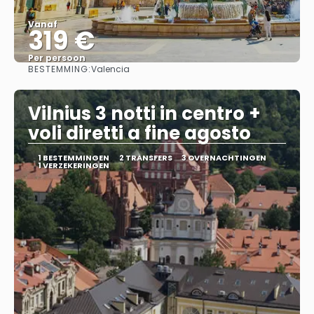
Vanaf
319 €
Per persoon
BESTEMMING:
Valencia
Bekijk
Vilnius 3 notti in centro +
voli diretti a fine agosto
1 BESTEMMINGEN
2 TRANSFERS
3 OVERNACHTINGEN
1 VERZEKERINGEN