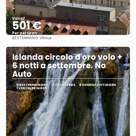
Vanaf
501 €
Per persoon
BESTEMMING:
Vilnius
Bekijk
Islanda circolo d'oro volo +
6 notti a settembre. No
Auto
5 BESTEMMINGEN
2 TRANSFERS
6 OVERNACHTINGEN
1 VERZEKERINGEN