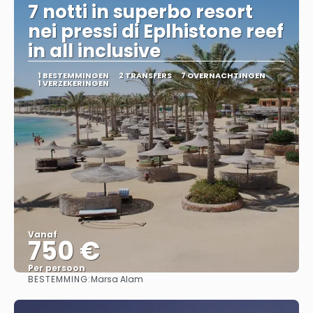
7 notti in superbo resort
nei pressi di Eplhistone reef
in all inclusive
1 BESTEMMINGEN
2 TRANSFERS
7 OVERNACHTINGEN
1 VERZEKERINGEN
Vanaf
750 €
Per persoon
BESTEMMING:
Marsa Alam
Bekijk