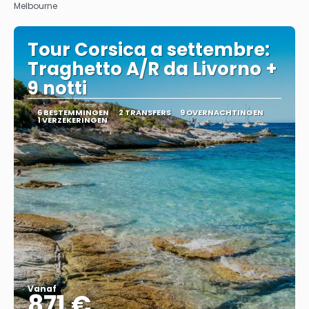
Melbourne
Tour Corsica a settembre:
Traghetto A/R da Livorno +
9 notti
6 BESTEMMINGEN
2 TRANSFERS
9 OVERNACHTINGEN
1 VERZEKERINGEN
Vanaf
871 €