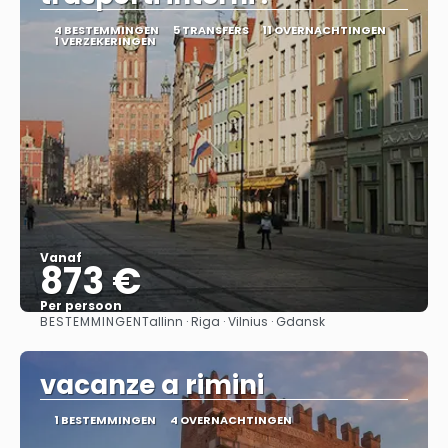
4 BESTEMMINGEN
5 TRANSFERS
11 OVERNACHTINGEN
1 VERZEKERINGEN
Vanaf
873 €
Per persoon
BESTEMMINGEN
Tallinn · Riga · Vilnius · Gdansk
Bekijk
vacanze a rimini
1 BESTEMMINGEN
4 OVERNACHTINGEN