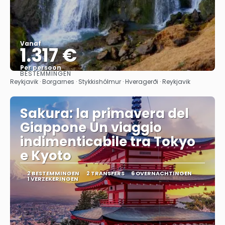
Vanaf
1.317 €
Per persoon
BESTEMMINGEN
Bekijk
Reykjavik · Borgarnes · Stykkishólmur · Hveragerði · Reykjavik
Sakura: la primavera del
Giappone Un viaggio
indimenticabile tra Tokyo
e Kyoto
2 BESTEMMINGEN
2 TRANSFERS
6 OVERNACHTINGEN
1 VERZEKERINGEN