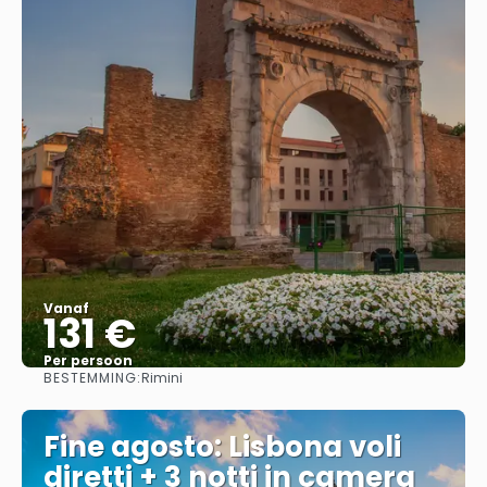
Vanaf
131 €
Per persoon
BESTEMMING:
Rimini
Bekijk
Fine agosto: Lisbona voli
diretti + 3 notti in camera