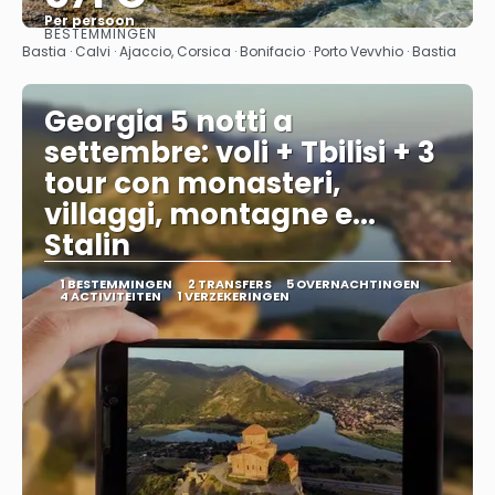
Per persoon
BESTEMMINGEN
Bekijk
Bastia · Calvi · Ajaccio, Corsica · Bonifacio · Porto Vevvhio · Bastia
Georgia 5 notti a
settembre: voli + Tbilisi + 3
tour con monasteri,
villaggi, montagne e...
Stalin
1 BESTEMMINGEN
2 TRANSFERS
5 OVERNACHTINGEN
4 ACTIVITEITEN
1 VERZEKERINGEN