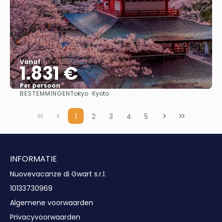
Vanaf
1.831 €
Per persoon
BESTEMMINGEN
Tokyo · Kyoto
Bekijk
1
2
3
4
5
INFORMATIE
Nuovevacanze di Gwart s.r.l.
10133730969
Algemene voorwaarden
Privacyvoorwaarden