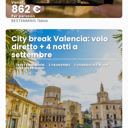
Vanaf
862 €
Per persoon
BESTEMMING:
Tblsisi
Bekijk
City break Valencia: volo
diretto + 4 notti a
settembre
1 BESTEMMINGEN
2 TRANSFERS
3 OVERNACHTINGEN
1 VERZEKERINGEN