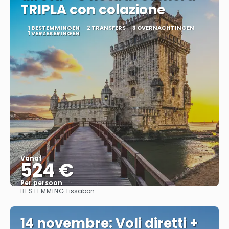
TRIPLA con colazione
1 BESTEMMINGEN
2 TRANSFERS
3 OVERNACHTINGEN
1 VERZEKERINGEN
Vanaf
524 €
Per persoon
BESTEMMING:
Lissabon
Bekijk
14 novembre: Voli diretti +