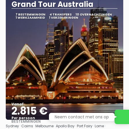
Grand Tour Australia
7 BESTEMMINGEN
4 TRANSFERS
10 OVERNACHTINGEN
1 WERKZAAMHEID
1 VERZEKERINGEN
Vanaf
2.815 €
Neem contact met ons op
Per persoon
BESTEMMINGEN
Bekijk
Sydney · Cairns · Melbourne · Apollo Bay · Port Fairy · Lorne ·