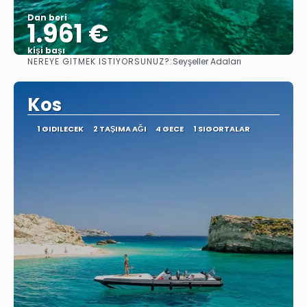
Dan beri
1.961 €
kişi başı
NEREYE GITMEK ISTIYORSUNUZ?:
Seyşeller Adaları
Görüntüle
Kos
1 GIDILECEK
2 TAŞIMA AĞI
4 GECE
1 SIGORTALAR