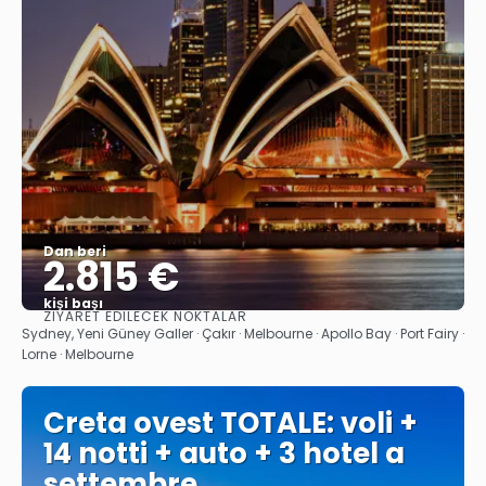
Dan beri
2.815 €
kişi başı
ZIYARET EDILECEK NOKTALAR
Görüntüle
Sydney, Yeni Güney Galler · Çakır · Melbourne · Apollo Bay · Port Fairy ·
Lorne · Melbourne
Creta ovest TOTALE: voli +
14 notti + auto + 3 hotel a
settembre