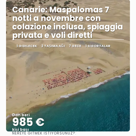
Canarie: Maspalomas 7
notti a novembre con
colazione inclusa, spiaggia
privata e voli diretti
1 GIDILECEK
2 TAŞIMA AĞI
7 GECE
1 SIGORTALAR
Dan beri
985 €
kişi başı
NEREYE GITMEK ISTIYORSUNUZ?: