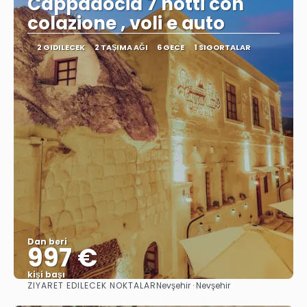
Cappadocia 7 notti con
colazione , voli e auto
2 GIDILECEK
2 TAŞIMA AĞI
6 GECE
1 SIGORTALAR
Dan beri
997 €
kişi başı
ZIYARET EDILECEK NOKTALAR
Nevşehir · Nevşehir
Görüntüle