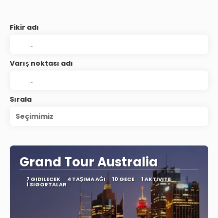
Fikir adı
Varış noktası adı
Sırala
Seçimimiz
Grand Tour Australia
7 GIDILECEK
4 TAŞIMA AĞI
10 GECE
1 AKTIVITE
1 SIGORTALAR