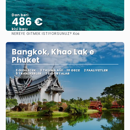
Dan beri
486 €
kişi başı
NEREYE GITMEK ISTIYORSUNUZ?:
Kos
Görüntüle
Bangkok, Khao Lak e
Phuket
3 GIDILECEK
3 TAŞIMA AĞI
10 GECE
2 FAALIYETLER
5 TRANSFERLER
1 SIGORTALAR