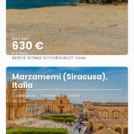
Dan beri
630 €
kişi başı
NEREYE GITMEK ISTIYORSUNUZ?:
Cinisi
Görüntüle
Marzamemi (Siracusa),
Italia
1 GIDILECEK
2 TAŞIMA AĞI
4 GECE