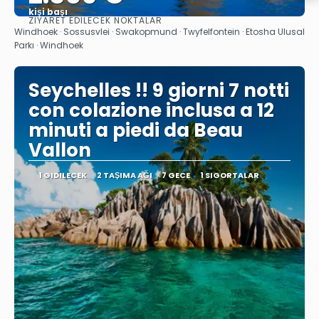
kişi başı
ZIYARET EDILECEK NOKTALAR
Görüntüle
Windhoek · Sossusvlei · Swakopmund · Twyfelfontein · Etosha Ulusal
Parkı · Windhoek
Seychelles !! 9 giorni 7 notti
con colazione inclusa a 12
minuti a piedi da Beau
Vallon
1 GIDILECEK
2 TAŞIMA AĞI
7 GECE
1 SIGORTALAR