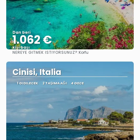
Dan beri
1.062 €
kişi başı
NEREYE GITMEK ISTIYORSUNUZ?:
Korfu
Görüntüle
Cinisi, Italia
1 GIDILECEK
2 TAŞIMA AĞI
4 GECE