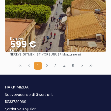
Dan beri
599 €
kişi başı
NEREYE GITMEK ISTIYORSUNUZ?:
Marzamemi
Görüntüle
1
2
3
4
5
HAKKIMIZDA
Nuovevacanze di Gwart s.r.l.
10133730969
Şartlar ve Koşullar