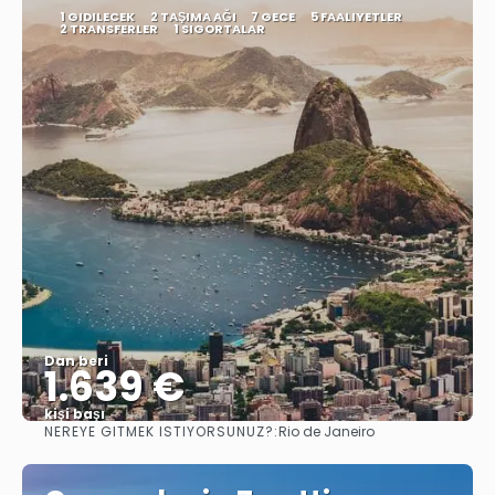
1 GIDILECEK
2 TAŞIMA AĞI
7 GECE
5 FAALIYETLER
2 TRANSFERLER
1 SIGORTALAR
Dan beri
1.639 €
kişi başı
NEREYE GITMEK ISTIYORSUNUZ?:
Rio de Janeiro
Görüntüle