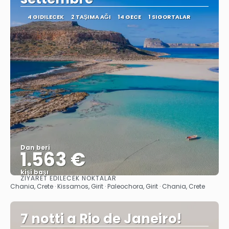
4 GIDILECEK
2 TAŞIMA AĞI
14 GECE
1 SIGORTALAR
Dan beri
1.563 €
kişi başı
ZIYARET EDILECEK NOKTALAR
Görüntüle
Chania, Crete · Kissamos, Girit · Paleochora, Girit · Chania, Crete
7 notti a Rio de Janeiro!