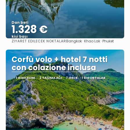
Dan beri
1.328 €
kişi başı
ZIYARET EDILECEK NOKTALAR
Bangkok · Khao Lak · Phuket
Görüntüle
Corfù volo + hotel 7 notti
con colazione inclusa
1 GIDILECEK
2 TAŞIMA AĞI
7 GECE
1 SIGORTALAR