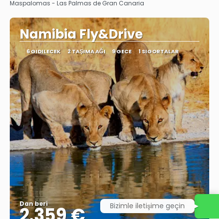
Görüntüle
Maspalomas - Las Palmas de Gran Canaria
Namibia Fly&Drive
6 GIDILECEK
2 TAŞIMA AĞI
9 GECE
1 SIGORTALAR
Dan beri
Bizimle iletişime geçin
2.359 €