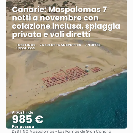
Canarie: Maspalomas 7
notti a novembre con
colazione inclusa, spiaggia
privata e voli diretti
1 DESTINOS
2 REDE DE TRANSPORTES
7 NOITES
1 SEGUROS
A partir de
985 €
Por pessoa
DESTINO:
Maspalomas - Las Palmas de Gran Canaria