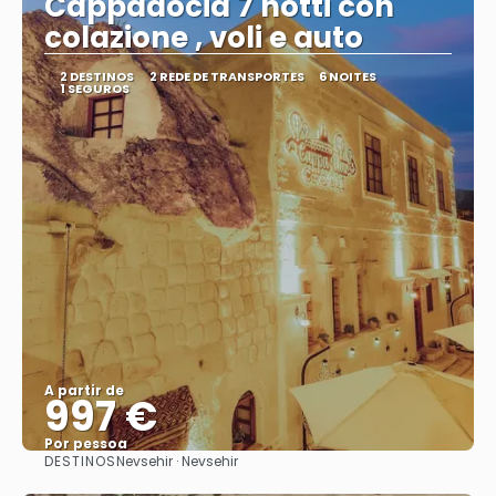
Cappadocia 7 notti con
colazione , voli e auto
2 DESTINOS
2 REDE DE TRANSPORTES
6 NOITES
1 SEGUROS
A partir de
997 €
Por pessoa
DESTINOS
Nevsehir · Nevsehir
Saiba mais