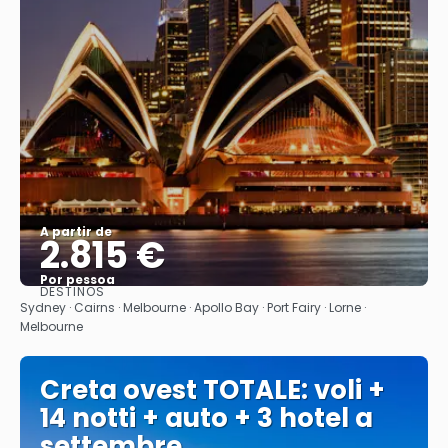
A partir de
2.815 €
Por pessoa
DESTINOS
Saiba mais
Sydney · Cairns · Melbourne · Apollo Bay · Port Fairy · Lorne ·
Melbourne
Creta ovest TOTALE: voli +
14 notti + auto + 3 hotel a
settembre