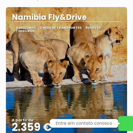
Saiba mais
Namibia Fly&Drive
6 DESTINOS
2 REDE DE TRANSPORTES
9 NOITES
1 SEGUROS
A partir de
2.359 €
Entre em contato conosco