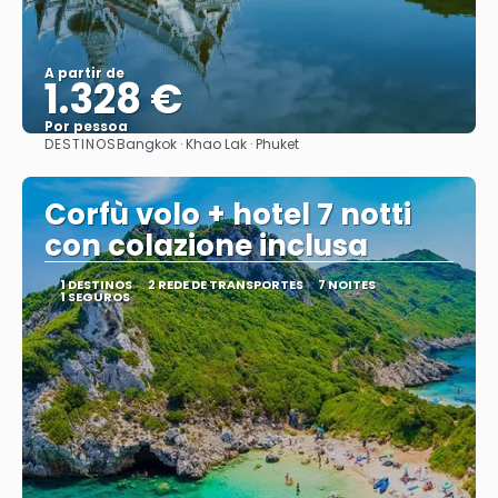
A partir de
1.328 €
Por pessoa
DESTINOS
Bangkok · Khao Lak · Phuket
Saiba mais
Corfù volo + hotel 7 notti
con colazione inclusa
1 DESTINOS
2 REDE DE TRANSPORTES
7 NOITES
1 SEGUROS