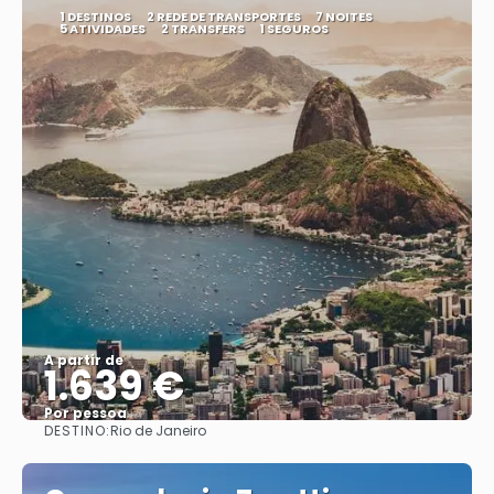
1 DESTINOS
2 REDE DE TRANSPORTES
7 NOITES
5 ATIVIDADES
2 TRANSFERS
1 SEGUROS
A partir de
1.639 €
Por pessoa
DESTINO:
Rio de Janeiro
Saiba mais