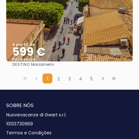
A partir de
599 €
Por pessoa
DESTINO:
Marzamemi
Saiba mais
1
2
3
4
5
SOBRE NÓS
Nuovevacanze di Gwart s.r.l.
10133730969
Termos e Condições