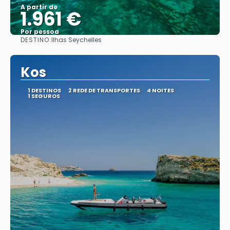
A partir de
1.961 €
Por pessoa
DESTINO:
Ilhas Seychelles
Saiba mais
Kos
1 DESTINOS
2 REDE DE TRANSPORTES
4 NOITES
1 SEGUROS