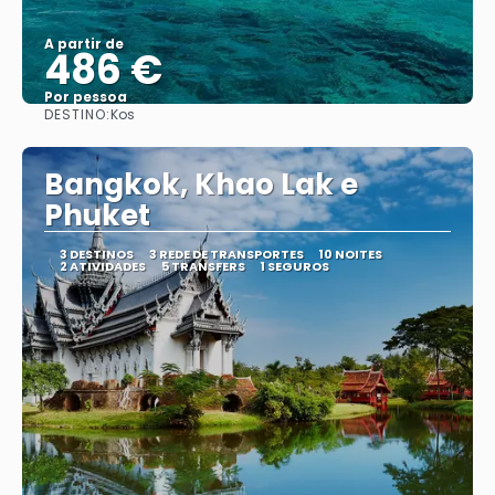
A partir de
486 €
Por pessoa
DESTINO:
Kos
Saiba mais
Bangkok, Khao Lak e
Phuket
3 DESTINOS
3 REDE DE TRANSPORTES
10 NOITES
2 ATIVIDADES
5 TRANSFERS
1 SEGUROS