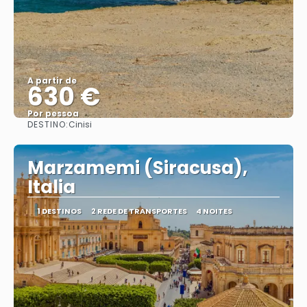
A partir de
630 €
Por pessoa
DESTINO:
Cinisi
Saiba mais
Marzamemi (Siracusa),
Italia
1 DESTINOS
2 REDE DE TRANSPORTES
4 NOITES