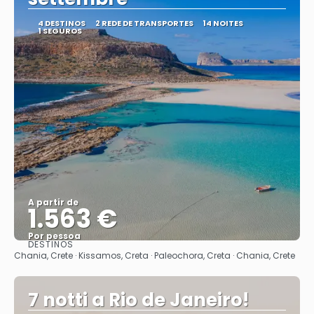
4 DESTINOS
2 REDE DE TRANSPORTES
14 NOITES
1 SEGUROS
A partir de
1.563 €
Por pessoa
DESTINOS
Saiba mais
Chania, Crete · Kissamos, Creta · Paleochora, Creta · Chania, Crete
7 notti a Rio de Janeiro!