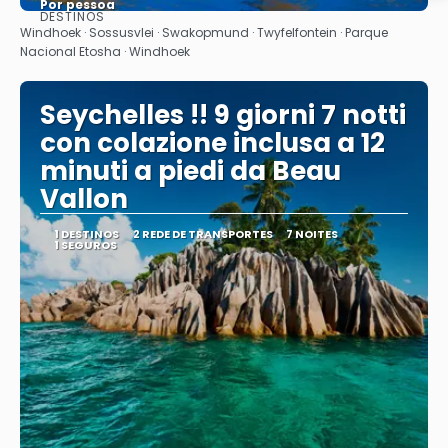
Por pessoa
DESTINOS
Saiba mais
Windhoek · Sossusvlei · Swakopmund · Twyfelfontein · Parque
Nacional Etosha · Windhoek
Seychelles !! 9 giorni 7 notti
con colazione inclusa a 12
minuti a piedi da Beau
Vallon
1 DESTINOS
2 REDE DE TRANSPORTES
7 NOITES
1 SEGUROS