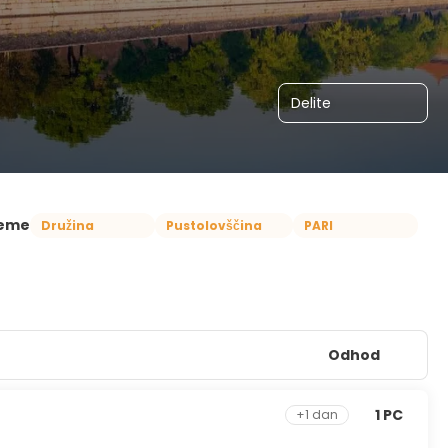
Delite
eme
Družina
Pustolovščina
PARI
Odhod
1 PC
+1 dan