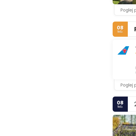
Poglej 
08
feb.
Poglej 
08
feb.