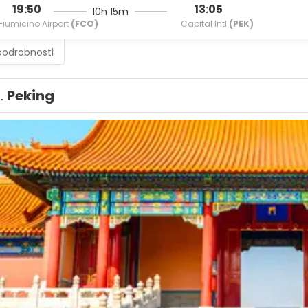
19:50
13:05
10h 15m
Fiumicino Airport
(FCO)
Capital Intl
(PEK)
podrobnosti
1.
Peking