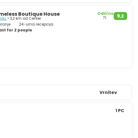
Timeless Boutique House
Odlično
9,2
71
vidu
> 3,2 km od Center
iranje
24-urna recepcija
st for 2 people
Vrnitev
1 PC