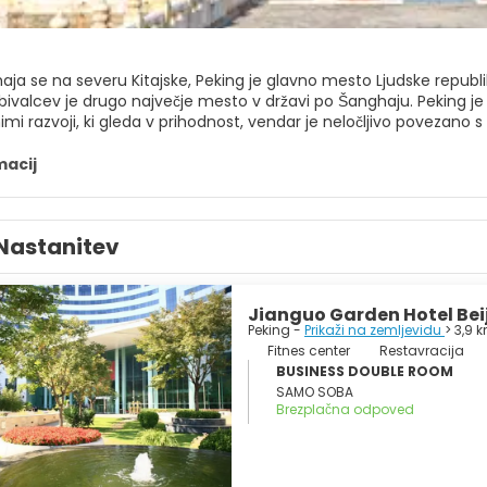
aja se na severu Kitajske, Peking je glavno mesto Ljudske republik
rebivalcev je drugo največje mesto v državi po Šanghaju. Peking 
mi razvoji, ki gleda v prihodnost, vendar je neločljivo povezano s
nan po svojih razkošnih palačah, starodavnih templjih in ogromnih 
ladne in kulturne institucije so mesto dolgo časa naredile za sr
macij
ejša znamenitost je Trg nebeškega miru, največji javni trg na 
est, ki jih je treba videti. Prepovedana palača je bila imperial
zej in je eno od čudes stare Kitajske. Druge glavne znamenitosti
Nastanitev
zkimi ulicami, kjer lahko najdete tradicionalno pekinško arhitek
erih glavnih znamenitosti Kitajske, kot so Kitajski zid in Grobnice 
etovno znana kulturna in dediščinska mesta, cvetoče nočno življen
 iger leta 2008, odlična hrana, kot je pekinška raca, in dobre mož
Jianguo Garden Hotel Bei
 mesto, ki ponuja veliko za obiskovalce.
Peking -
Prikaži na zemljevidu
> 3,9 
Fitnes center
Restavracija
BUSINESS DOUBLE ROOM
SAMO SOBA
Brezplačna odpoved