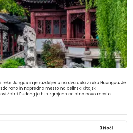
 reke Jangce in je razdeljeno na dva dela z reko Huangpu. Je
isticirano in napredno mesto na celinski Kitajski.
egovi četrti Pudong je bilo zgrajeno celotno novo mesto
tosti mesta in je ena najvišjih struktur v Aziji ter Svetovnim
 zahodni strani reke Jangce je območje Puxi, starejši centralni
tare stavbe in znamenitosti mesta, kot so Francoska
seben orientalski čar in svež zahodni slog, ki privlači vse. Je
osti bližnjih provinc Jiangsu in Zhejiang.
3 Noči