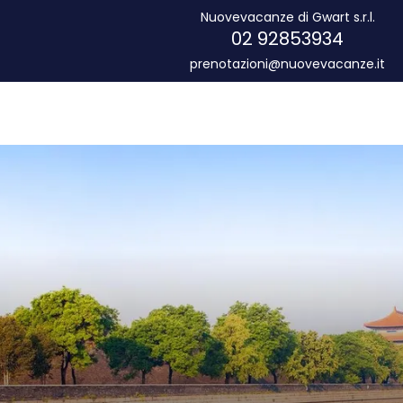
Nuovevacanze di Gwart s.r.l.
02 92853934
prenotazioni@nuovevacanze.it