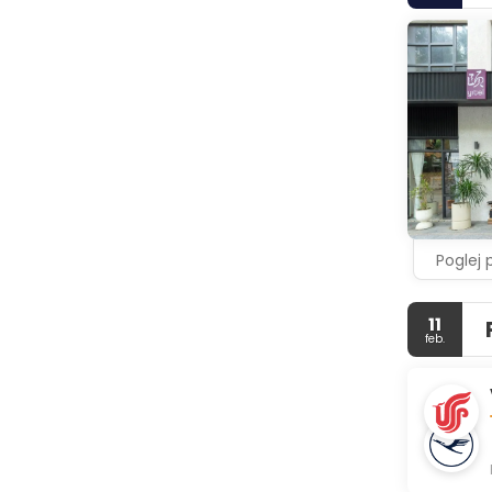
Poglej 
11
feb.