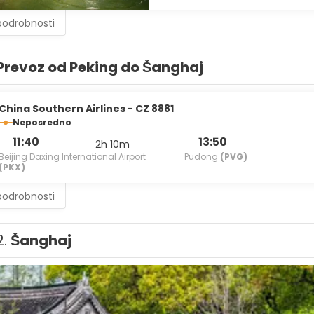
podrobnosti
Prevoz od Peking do Šanghaj
China Southern Airlines - CZ 8881
Neposredno
11:40
13:50
2h 10m
Beijing Daxing International Airport
Pudong
(PVG)
(PKX)
podrobnosti
2.
Šanghaj