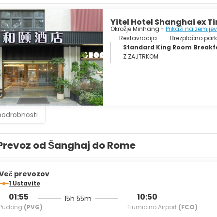
Yitel Hotel Shanghai ex 
Okrožje Minhang -
Prikaži na zemlje
Restavracija
Brezplačno park
Standard King Room Breakfa
Z ZAJTRKOM
podrobnosti
Prevoz od Šanghaj do Rome
Več prevozov
1 Ustavite
01:55
10:50
15h 55m
Pudong
(PVG)
Fiumicino Airport
(FCO)