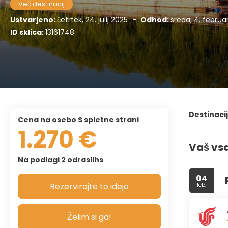
Več destinacij
Ustvarjeno:
četrtek, 24. julij 2025
-
Odhod:
sreda, 4. februa
ID sklica:
13161748
Destinaci
cena na osebo S spletne strani
1.270 €
Vaš vs
Na podlagi 2 odraslihs
04
Rezervirajte to idejo
feb.
Želim si ga!