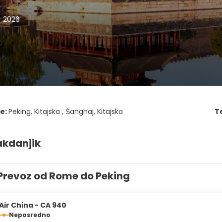
r 2026
je:
Peking, Kitajska , Šanghaj, Kitajska
T
akdanjik
Prevoz od Rome do Peking
Air China - CA 940
Neposredno