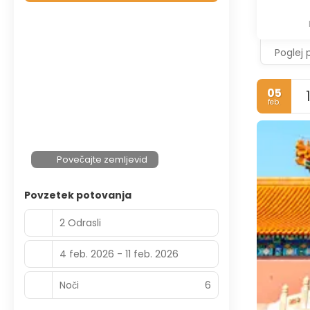
Poglej 
05
feb.
Povečajte zemljevid
Povzetek potovanja
2 Odrasli
4 feb. 2026 - 11 feb. 2026
Noči
6