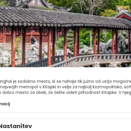
nghai je sodobno mesto, ki se nahaja tik južno od ustja mogočne
ajvečjih metropol v Kitajski in velja za najbolj kozmopolitsko, sof
 dobro mesto za obisk, če želite videti prihodnost Kitajske. V nj
v, vključno z Orientalskim biserom, ki je postal ena izmed znameni
entrom v Šanghaju, tretjo največjo stavbo v Aziji in na svetu. Na
macij
 Puxi ima zelo bogato zgodovino in tu boste naleteli na mnoge s
Bund, vrt Yuyuan, most Jiu Qu, paviljon Huxin in Tempelj.
 kitajsko kozmopolitsko središče financ in kulture. Shanghai ima po
Nastanitev
izhodiščna točka za raziskovanje bolj ruralnih in klasičnih znamenit