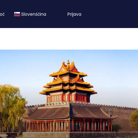
oč
Slovenščina
Prijava