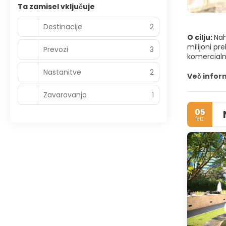
Ta zamisel vključuje
Destinacije
2
O cilju:
Nah
milijoni p
Prevozi
3
komercialni
Peking je z
Nastanitve
2
pomembne v
Več infor
najpomembn
Zavarovanja
1
ene izmed m
Palačni mu
05
soseske z o
feb.
obisk nekat
Nekatera sv
olimpijskih
fascinantno