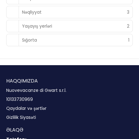
Nəqliyyat
3
Yaşayış yerləri
2
Sığorta
1
HAQQIMIZDA
Nuovevacanze di Gwart s.r.l.
10133730969
Qaydalar və şərtlər
Gizlilik Siyasəti
ƏLAQƏ