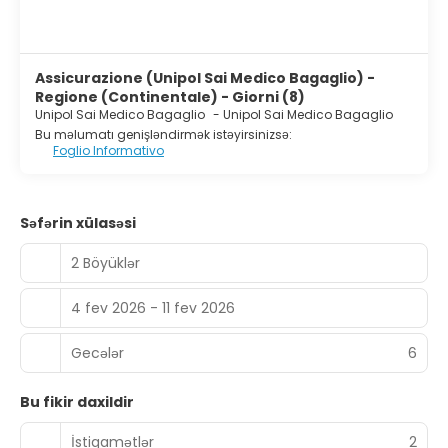
Assicurazione (Unipol Sai Medico Bagaglio) -
Regione (Continentale) - Giorni (8)
Unipol Sai Medico Bagaglio
-
Unipol Sai Medico Bagaglio
Bu məlumatı genişləndirmək istəyirsinizsə:
Foglio Informativo
Səfərin xülasəsi
2 Böyüklər
4 fev 2026 - 11 fev 2026
Gecələr
6
Bu fikir daxildir
İstiqamətlər
2