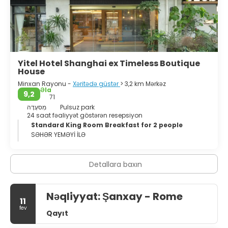
mərkəzlərini görəcəksiniz.
Şanhay, Çinin maliyyə və mədəniyyət kosmopolit
mərkəzidir. Şanhayın xüsusi şərq cazibəsi və təzə qərb
üslubu hər kəsi cəlb edir. Həmçinin, yaxın Jiangsu və
Zhejiang əyalətlərinin daha kənd və klassik görüntülərini
araşdırmaq üçün yaxşı bir bazadır.
Yitel Hotel Shanghai ex Timeless Boutique
House
Minxan Rayonu -
Xəritədə güstər
> 3,2 km Mərkəz
Əla
9,2
71
מִסעָדָה
Pulsuz park
24 saat fəaliyyət göstərən resepsiyon
Standard King Room Breakfast for 2 people
SƏHƏR YEMƏYİ İLƏ
Detallara baxın
Nəqliyyat: Şanxay - Rome
11
fev
Qayıt