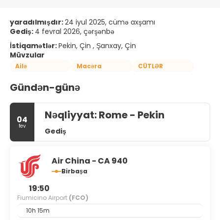
yaradılmışdır:
24 iyul 2025, cümə axşamı
Gediş:
4 fevral 2026, çərşənbə
İstiqamətlər:
Pekin, Çin , Şanxay, Çin
Müvzular
Ailə
Macəra
CÜTLƏR
Gündən-günə
Nəqliyyat: Rome - Pekin
04
fev
Gediş
Air China - CA 940
Birbaşa
19:50
Fiumicino Airport
(FCO)
10h 15m