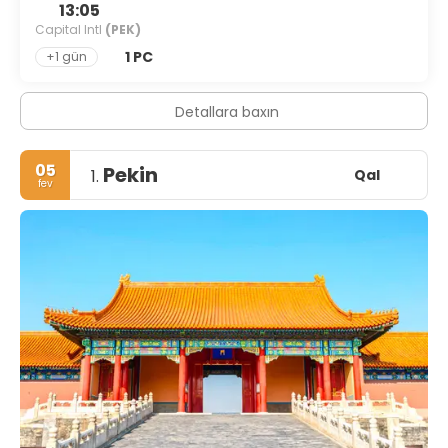
13:05
Capital Intl
(PEK)
1 PC
+1 gün
Detallara baxın
05
Pekin
Qal
1.
fev