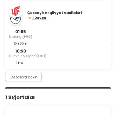
Çoxsaylı nəqliyyat vasitələri
1 Dayan
01:55
Pudong
(PVG)
15h 55m
10:50
Fiumicino Airport
(FCO)
1 PC
Detallara baxın
1 Sığortalar