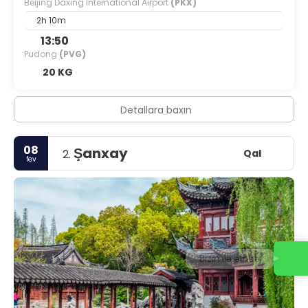
Beijing Daxing International Airport
(PKX)
2h 10m
13:50
Pudong
(PVG)
20 KG
Detallara baxın
08
Şanxay
Qal
2.
fev
Bizimlə əlaqə