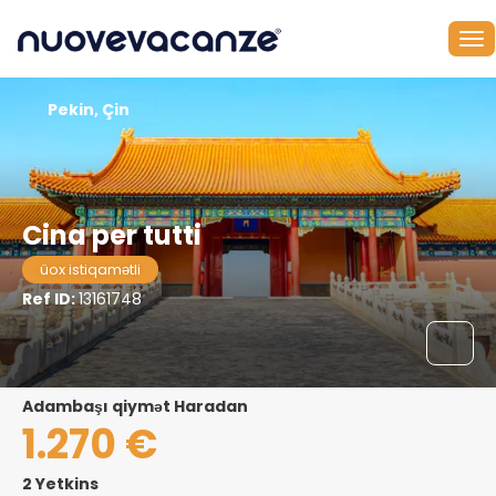
Pekin, Çin
Cina per tutti
üox istiqamətli
Ref ID:
13161748
adambaşı qiymət Haradan
1.270 €
2 Yetkins