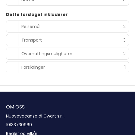
Dette forslaget inkluderer
Reisemål
2
Transport
3
Overnattingsmuligheter
2
Forsikringer
1
OM OSS
Nuovevacanze di Gwart s.r.l.
10133730969
Regler og vilkår