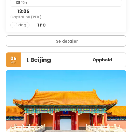
10t 15m
13:05
Capital Intl
(PEK)
1 PC
+1 dag
Se detaljer
05
Beijing
Opphold
1.
feb.