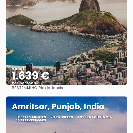
Vanaf
1.639 €
Per persoon
BESTEMMING:
Rio de Janeiro
Bekijk
Amritsar, Punjab, India
1 BESTEMMINGEN
2 TRANSFERS
3 OVERNACHTINGEN
1 VERZEKERINGEN