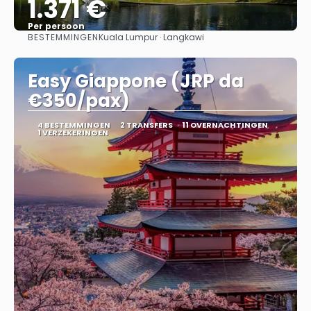
1.371 €
Per persoon
BESTEMMINGEN
Kuala Lumpur · Langkawi
Bekijk
Easy Giappone (JRP da
€350/pax)
4 BESTEMMINGEN
2 TRANSFERS
11 OVERNACHTINGEN
1 VERZEKERINGEN