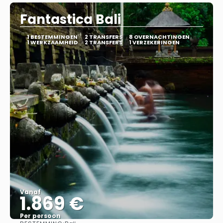
Fantastica Bali
1 BESTEMMINGEN
2 TRANSFERS
8 OVERNACHTINGEN
1 WERKZAAMHEID
2 TRANSFERS
1 VERZEKERINGEN
Vanaf
1.869 €
Per persoon