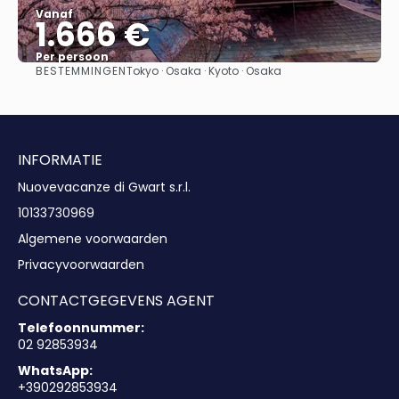
Vanaf
1.666 €
Per persoon
BESTEMMINGEN
Tokyo · Osaka · Kyoto · Osaka
Bekijk
INFORMATIE
Nuovevacanze di Gwart s.r.l.
10133730969
Algemene voorwaarden
Privacyvoorwaarden
CONTACTGEGEVENS AGENT
Telefoonnummer:
02 92853934
WhatsApp:
+390292853934