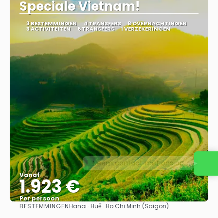
Speciale Vietnam!
3 BESTEMMINGEN
4 TRANSFERS
8 OVERNACHTINGEN
3 ACTIVITEITEN
6 TRANSFERS
1 VERZEKERINGEN
Neem contact met ons op
Vanaf
1.923 €
Per persoon
BESTEMMINGEN
Hanoi · Huế · Ho Chi Minh (Saigon)
Bekijk