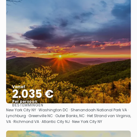
Vanaf
2.035 €
Per persoon
BESTEMMINGEN
Bekijk
New York City NY · Washington DC · Shenandoah National Park VA ·
Lynchburg · Greenville NC · Outer Banks, NC · Het Strand van Virginia,
VA · Richmond VA · Atlantic City NJ · New York City NY