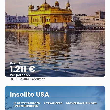
Vanaf
1.211 €
Per persoon
BESTEMMING:
Amritsar
Bekijk
Insolito USA
10 BESTEMMINGEN
2 TRANSFERS
14 OVERNACHTINGEN
1 VERZEKERINGEN