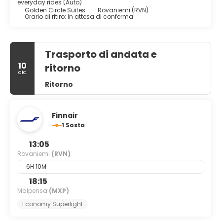
everyday rides (Auto)
Golden Circle Suites
Rovaniemi (RVN)
Orario di ritiro: In attesa di conferma
Trasporto di andata e
10
ritorno
dic
Ritorno
Finnair
1 Sosta
13:05
Rovaniemi
(RVN)
6H 10M
18:15
Malpensa
(MXP)
Economy Superlight