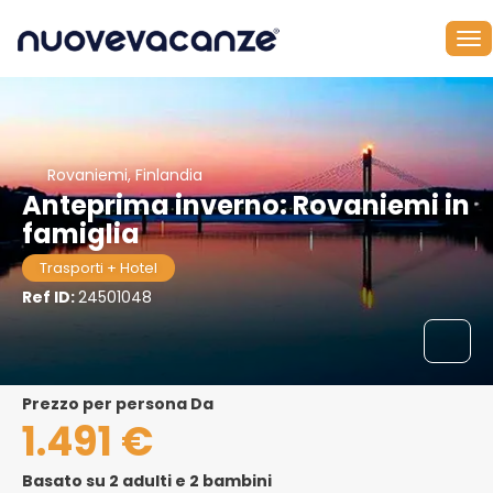
Rovaniemi, Finlandia
Anteprima inverno: Rovaniemi in
famiglia
Trasporti + Hotel
Ref ID:
24501048
Prezzo per persona Da
1.491 €
Basato su 2 adulti e 2 bambini