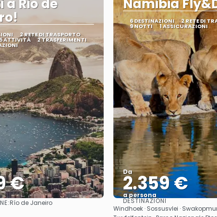
i a Rio de
Namibia Fly&D
ro!
6 DESTINAZIONI
2 RETE DI T
9 NOTTI
1 ASSICURAZIONI
ZIONI
2 RETE DI TRASPORTO
5 ATTIVITÀ
2 TRASFERIMENTI
AZIONI
Da
9 €
2.359 €
a persona
DESTINAZIONI
NE:
Río de Janeiro
Vedere
Vedere
Windhoek · Sossusvlei · Swakopmu