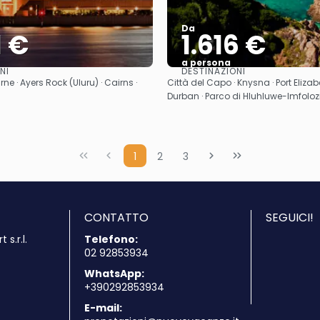
Da
1 €
1.616 €
a persona
NI
DESTINAZIONI
Vedere
Vedere
ne · Ayers Rock (Uluru) · Cairns ·
Città del Capo · Knysna · Port Elizab
Durban · Parco di Hluhluwe-Imfoloz
1
2
3
CONTATTO
SEGUICI!
s.r.l.
Telefono:
02 92853934
WhatsApp:
+390292853934
E-mail: