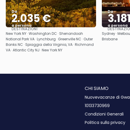
Da
Da
2.035 €
3.18
a persona
a persona
DESTINAZIONI
DESTINAZIO
Vedere
New York NY · Washington DC · Shenandoah
Sydney · Melbour
National Park VA · Lynchburg · Greenville NC · Outer
Brisbane
Banks NC · Spiaggia della Virginia, VA · Richmond
VA · Atlantic City NJ · New York NY
CHI SIAMO
Nuovevacanze di Gwart 
10133730969
Condizioni Generali
Politica sulla privacy