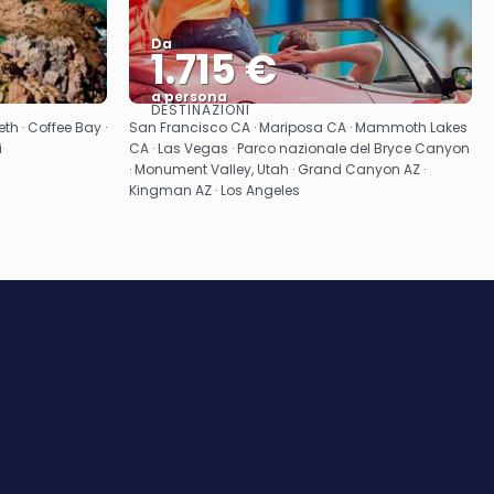
Da
1.715 €
a persona
DESTINAZIONI
Vedere
eth · Coffee Bay ·
San Francisco CA · Mariposa CA · Mammoth Lakes
i
CA · Las Vegas · Parco nazionale del Bryce Canyon
· Monument Valley, Utah · Grand Canyon AZ ·
Kingman AZ · Los Angeles