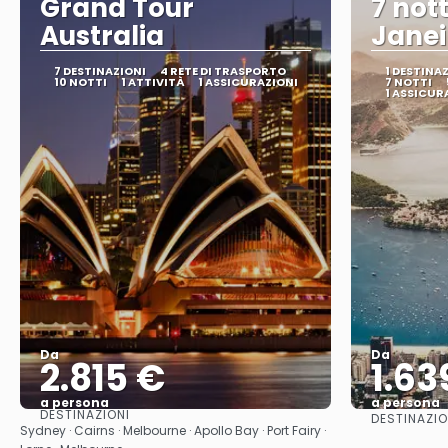
Grand Tour
7 nott
Australia
Janei
7 DESTINAZIONI
4 RETE DI TRASPORTO
1 DESTINA
10 NOTTI
1 ATTIVITÀ
1 ASSICURAZIONI
7 NOTTI
1 ASSICUR
Da
Da
2.815 €
1.63
a persona
a persona
DESTINAZIONI
DESTINAZIO
Vedere
Sydney · Cairns · Melbourne · Apollo Bay · Port Fairy ·