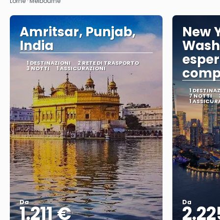
Lorne · Melbourne
Amritsar, Punjab,
New Y
India
Wash
esper
1 DESTINAZIONI
2 RETE DI TRASPORTO
3 NOTTI
1 ASSICURAZIONI
comp
1 DESTINA
7 NOTTI
1 ASSICUR
Da
Da
1.211 €
2.22