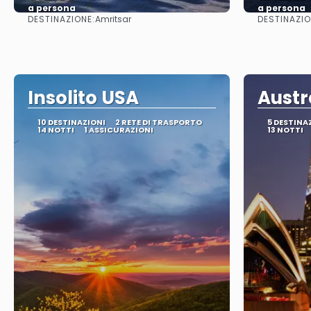
a persona
a persona
DESTINAZIONE:
DESTINAZIO
Amritsar
Vedere
Insolito USA
Austr
10 DESTINAZIONI
2 RETE DI TRASPORTO
5 DESTINA
14 NOTTI
1 ASSICURAZIONI
13 NOTTI