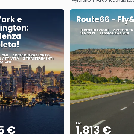
Twyfelfontein · Parco Nazionale Et
ork e
Route66 - Fly
ington:
11 DESTINAZIONI
2 RETE DI 
ienza
11 NOTTI
1 ASSICURAZIONI
leta!
ZIONI
2 RETE DI TRASPORTO
3 ATTIVITÀ
2 TRASFERIMENTI
AZIONI
Da
5 €
1.813 €