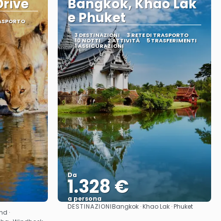
rive
Bangkok, Khao Lak
e Phuket
RASPORTO
3 DESTINAZIONI
3 RETE DI TRASPORTO
10 NOTTI
2 ATTIVITÀ
5 TRASFERIMENTI
1 ASSICURAZIONI
Da
1.328 €
a persona
DESTINAZIONI
Bangkok · Khao Lak · Phuket
Vedere
nd ·