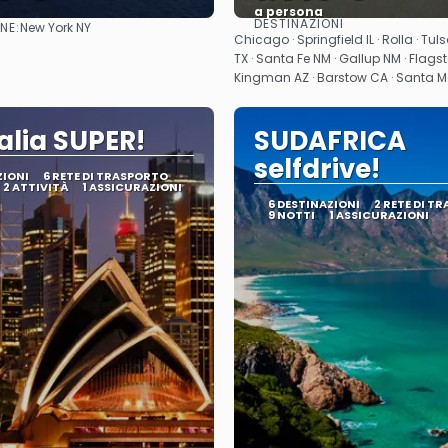
a persona
DESTINAZIONI
NE:
New York NY
Vedere
Vedere
Chicago · Springfield IL · Rolla · Tul
TX · Santa Fe NM · Gallup NM · Flagsta
Kingman AZ · Barstow CA · Santa 
alia SUPER!
SUDAFRICA
selfdrive!
ZIONI
6 RETE DI TRASPORTO
2 ATTIVITÀ
1 ASSICURAZIONI
6 DESTINAZIONI
2 RETE DI T
9 NOTTI
1 ASSICURAZIONI