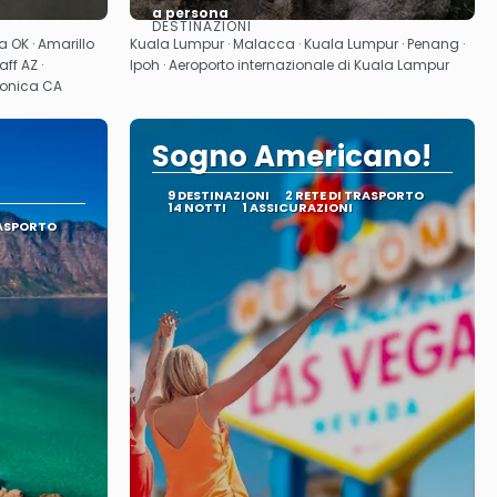
a persona
DESTINAZIONI
Vedere
sa OK · Amarillo
Kuala Lumpur · Malacca · Kuala Lumpur · Penang ·
ff AZ ·
Ipoh · Aeroporto internazionale di Kuala Lampur
Monica CA
Sogno Americano!
9 DESTINAZIONI
2 RETE DI TRASPORTO
14 NOTTI
1 ASSICURAZIONI
RASPORTO