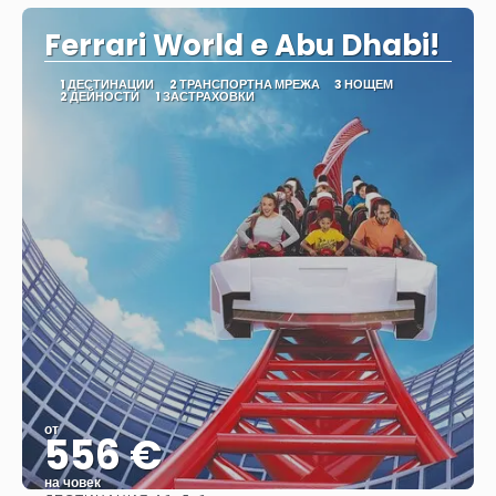
Ferrari World e Abu Dhabi!
1 ДЕСТИНАЦИИ
2 ТРАНСПОРТНА МРЕЖА
3 НОЩЕМ
2 ДЕЙНОСТИ
1 ЗАСТРАХОВКИ
от
556 €
на човек