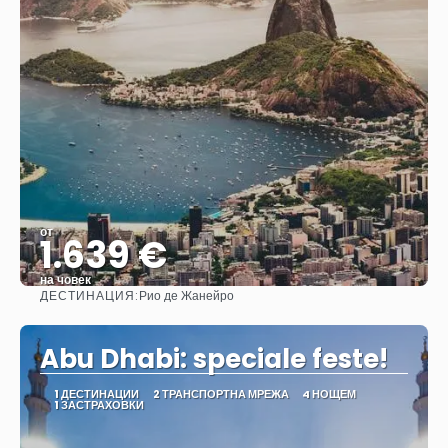
от
1.639 €
на човек
ДЕСТИНАЦИЯ:
Рио де Жанейро
Вижте
Abu Dhabi: speciale feste!
1 ДЕСТИНАЦИИ
2 ТРАНСПОРТНА МРЕЖА
4 НОЩЕМ
1 ЗАСТРАХОВКИ