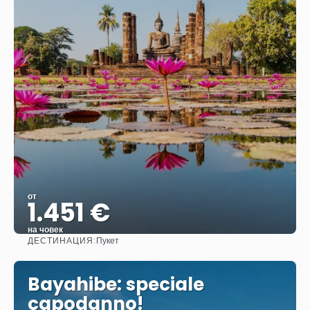
от
1.451 €
на човек
ДЕСТИНАЦИЯ:
Пукет
Вижте
Bayahibe: speciale
capodanno!