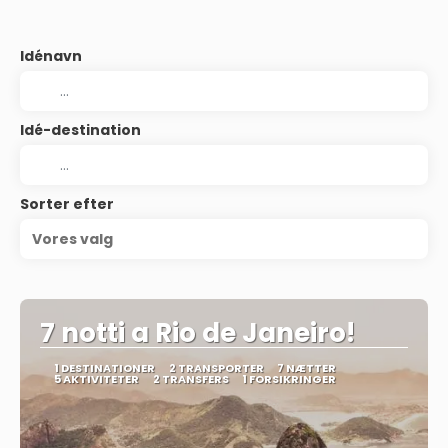
Idénavn
Idé-destination
Sorter efter
Vores valg
7 notti a Rio de Janeiro!
1 DESTINATIONER
2 TRANSPORTER
7 NÆTTER
5 AKTIVITETER
2 TRANSFERS
1 FORSIKRINGER