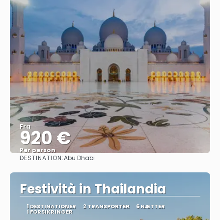
Fra
920 €
Per person
DESTINATION:
Abu Dhabi
Se
Festività in Thailandia
1 DESTINATIONER
2 TRANSPORTER
6 NÆTTER
1 FORSIKRINGER