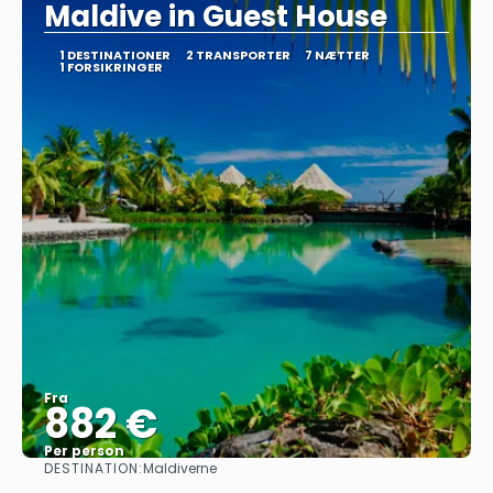
Maldive in Guest House
1 DESTINATIONER
2 TRANSPORTER
7 NÆTTER
1 FORSIKRINGER
Fra
882 €
Per person
DESTINATION:
Maldiverne
Se