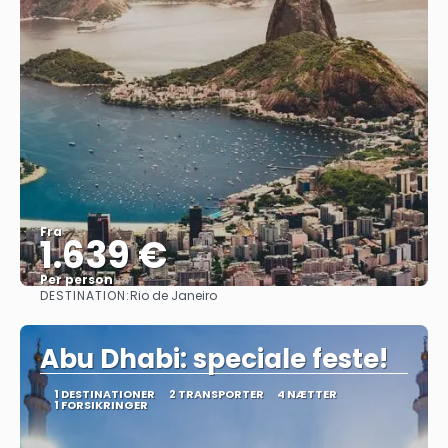
Fra
1.639 €
Per person
DESTINATION:
Rio de Janeiro
Se
Abu Dhabi: speciale feste!
1 DESTINATIONER
2 TRANSPORTER
4 NÆTTER
1 FORSIKRINGER