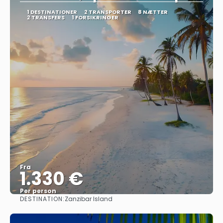
1 DESTINATIONER
2 TRANSPORTER
8 NÆTTER
2 TRANSFERS
1 FORSIKRINGER
Fra
1.330 €
Per person
DESTINATION:
Zanzibar Island
Se