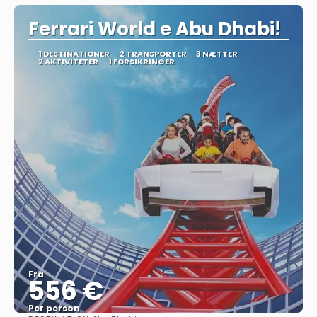
Ferrari World e Abu Dhabi!
1 DESTINATIONER
2 TRANSPORTER
3 NÆTTER
2 AKTIVITETER
1 FORSIKRINGER
Fra
556 €
Per person