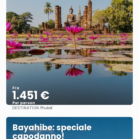
Fra
1.451 €
Per person
DESTINATION:
Phuket
Se
Bayahibe: speciale
capodanno!