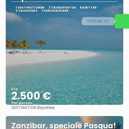
1 DESTINATIONER
2 TRANSPORTER
6 NÆTTER
2 TRANSFERS
1 FORSIKRINGER
Kontakt os
Fra
2.500 €
Per person
DESTINATION:
Bayahibe
Se
Zanzibar, speciale Pasqua!