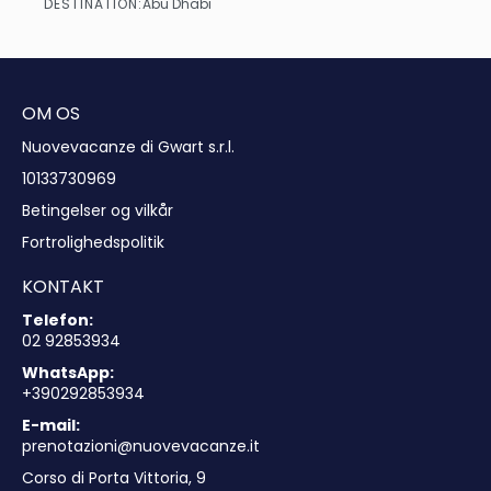
DESTINATION:
Abu Dhabi
Se
OM OS
Nuovevacanze di Gwart s.r.l.
10133730969
Betingelser og vilkår
Fortrolighedspolitik
KONTAKT
Telefon:
02 92853934
WhatsApp:
+390292853934
E-mail:
prenotazioni@nuovevacanze.it
Corso di Porta Vittoria, 9