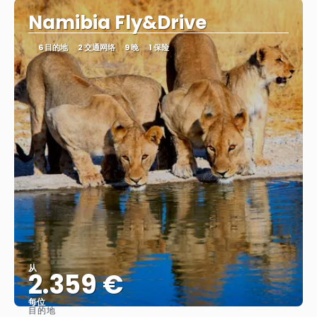
Namibia Fly&Drive
6 目的地
2 交通网络
9 晚
1 保险
从
2.359 €
每位
目的地