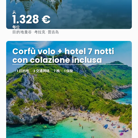
从
1.328 €
每位
目的地
曼谷 · 考拉克 · 普吉岛
看到
Corfù volo + hotel 7 notti
con colazione inclusa
1 目的地
2 交通网络
7 晚
1 保险