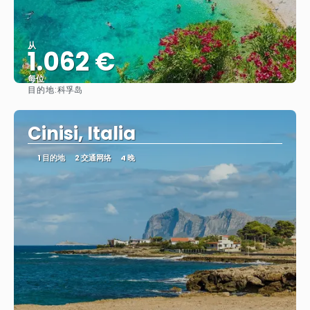
从
1.062 €
每位
目的地:
科孚岛
看到
Cinisi, Italia
1 目的地
2 交通网络
4 晚