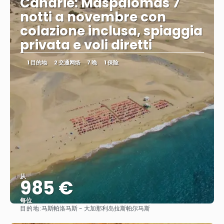
Canarie: Maspalomas 7
notti a novembre con
colazione inclusa, spiaggia
privata e voli diretti
1 目的地
2 交通网络
7 晚
1 保险
从
985 €
每位
目的地:
马斯帕洛马斯 - 大加那利岛拉斯帕尔马斯
看到