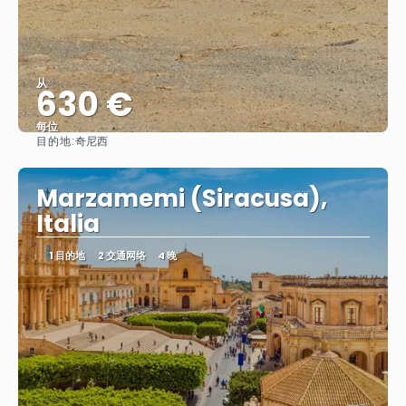
从
630 €
每位
目的地:
奇尼西
看到
Marzamemi (Siracusa),
Italia
1 目的地
2 交通网络
4 晚