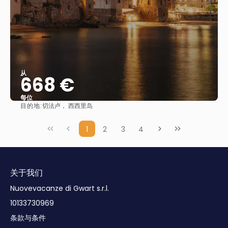
从
668 €
每位
目的地:
切法卢， 西西里岛
看到
1
2
3
4
关于我们
Nuovevacanze di Gwart s.r.l.
10133730969
条款与条件