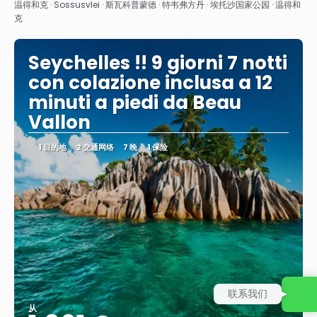
看到
温得和克 · Sossusvlei · 斯瓦科普蒙德 · 特韦弗方丹 · 埃托沙国家公园 · 温得和
克
Seychelles !! 9 giorni 7 notti
con colazione inclusa a 12
minuti a piedi da Beau
Vallon
1 目的地
2 交通网络
7 晚
1 保险
联系我们
从