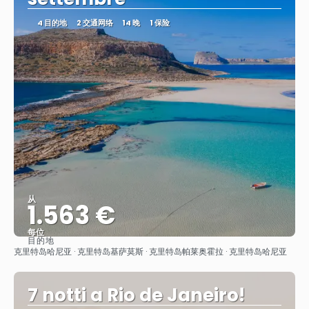
4 目的地
2 交通网络
14 晚
1 保险
从
1.563 €
每位
目的地
看到
克里特岛哈尼亚 · 克里特岛基萨莫斯 · 克里特岛帕莱奥霍拉 · 克里特岛哈尼亚
7 notti a Rio de Janeiro!