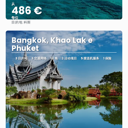
从
486 €
每位
目的地:
科斯
看到
Bangkok, Khao Lak e
Phuket
3 目的地
3 交通网络
10 晚
2 活动项目
5 接送机服务
1 保险