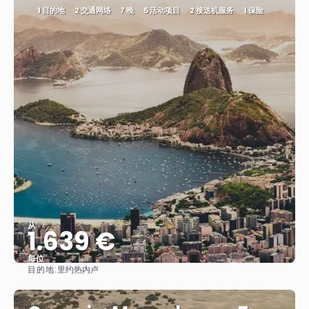
1 目的地
2 交通网络
7 晚
5 活动项目
2 接送机服务
1 保险
从
1.639 €
每位
目的地:
里约热内卢
看到