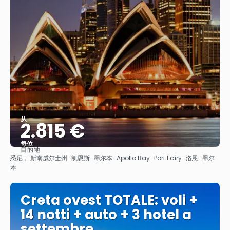
从
2.815 €
每位
目的地
看到
悉尼， 新南威尔士州 · 凯恩斯 · 墨尔本 · Apollo Bay · Port Fairy · 洛恩 · 墨尔
本
Creta ovest TOTALE: voli +
14 notti + auto + 3 hotel a
settembre