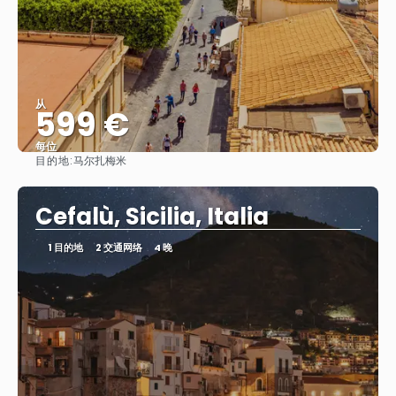
从
599 €
每位
目的地:
马尔扎梅米
看到
Cefalù, Sicilia, Italia
1 目的地
2 交通网络
4 晚