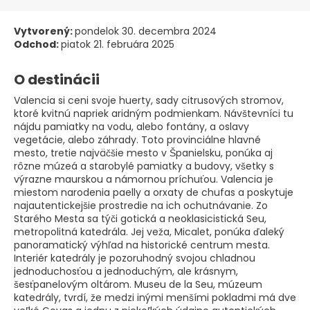
Vytvorený:
pondelok 30. decembra 2024
Odchod:
piatok 21. februára 2025
O destinácii
Valencia si ceni svoje huerty, sady citrusových stromov,
ktoré kvitnú napriek aridným podmienkam. Návštevníci tu
nájdu pamiatky na vodu, alebo fontány, a oslavy
vegetácie, alebo záhrady. Toto provinciálne hlavné
mesto, tretie najväčšie mesto v Španielsku, ponúka aj
rôzne múzeá a starobylé pamiatky a budovy, všetky s
výrazne maurskou a námornou príchuťou. Valencia je
miestom narodenia paelly a orxaty de chufas a poskytuje
najautentickejšie prostredie na ich ochutnávanie. Zo
Starého Mesta sa týči gotická a neoklasicistická Seu,
metropolitná katedrála. Jej veža, Micalet, ponúka ďaleký
panoramatický výhľad na historické centrum mesta.
Interiér katedrály je pozoruhodný svojou chladnou
jednoduchosťou a jednoduchým, ale krásnym,
šesťpanelovým oltárom. Museu de la Seu, múzeum
katedrály, tvrdí, že medzi inými menšími pokladmi má dve