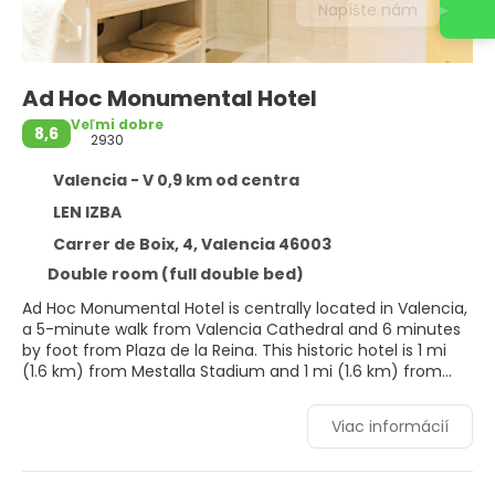
Napíšte nám
Ad Hoc Monumental Hotel
Veľmi dobre
8,6
2930
Valencia - V 0,9 km od centra
LEN IZBA
Carrer de Boix, 4, Valencia 46003
Double room (full double bed)
Ad Hoc Monumental Hotel is centrally located in Valencia,
a 5-minute walk from Valencia Cathedral and 6 minutes
by foot from Plaza de la Reina. This historic hotel is 1 mi
(1.6 km) from Mestalla Stadium and 1 mi (1.6 km) from
University of Valencia.
Viac informácií
Take advantage of recreation opportunities such as
bicycles to rent, or other amenities including
complimentary wireless internet access and concierge