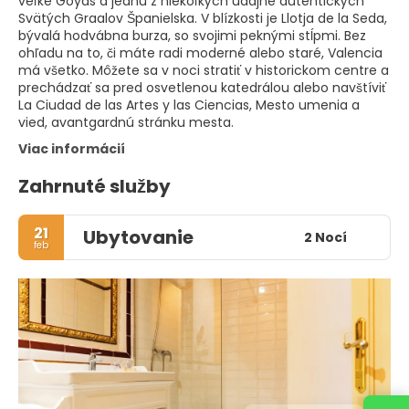
veľké Goyas a jednu z niekoľkých údajne autentických
Svätých Graalov Španielska. V blízkosti je Llotja de la Seda,
bývalá hodvábna burza, so svojimi peknými stĺpmi. Bez
ohľadu na to, či máte radi moderné alebo staré, Valencia
má všetko. Môžete sa v noci stratiť v historickom centre a
prechádzať sa pred osvetlenou katedrálou alebo navštíviť
La Ciudad de las Artes y las Ciencias, Mesto umenia a
vied, avantgardnú stránku mesta.
Viac informácií
Zahrnuté služby
21
Ubytovanie
2 Nocí
feb