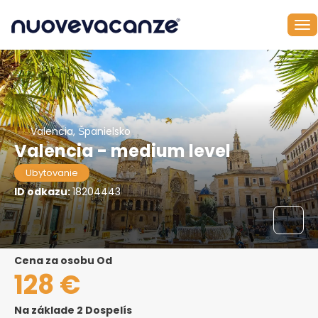
Valencia, Španielsko
Valencia - medium level
Ubytovanie
ID odkazu:
18204443
Cena za osobu Od
128 €
Na základe 2 Dospelís