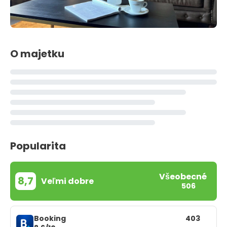
O majetku
Popularita
Všeobecné
8,7
Veľmi dobre
506
Booking
403