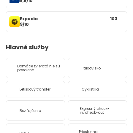
8,6/10
Expedia
103
9/10
Hlavné služby
Domáce zvieratá nie sú
Parkovisko
povolené
Letiskový transfer
Cyklistika
Expresný check-
Bez fajčenia
in/check-out
Priestor na