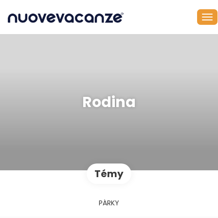
Rodina
Témy
PÁRKY