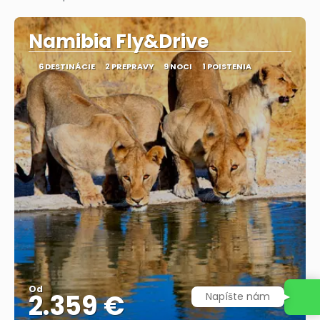
Pozrieť sa
Namibia Fly&Drive
6 DESTINÁCIE
2 PREPRAVY
9 NOCI
1 POISTENIA
Od
2.359 €