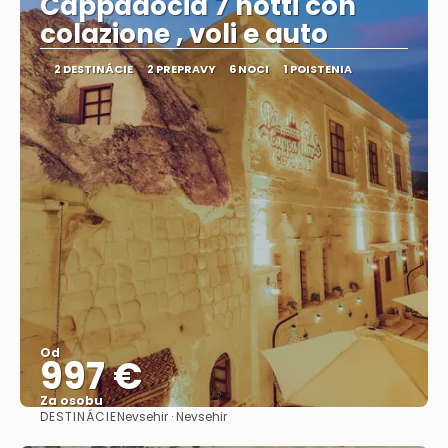
Cappadocia 7 notti con
colazione , voli e auto
2 DESTINÁCIE
2 PREPRAVY
6 NOCI
1 POISTENIA
Od
997 €
Za osobu
DESTINÁCIE
Nevsehir · Nevsehir
Pozrieť sa