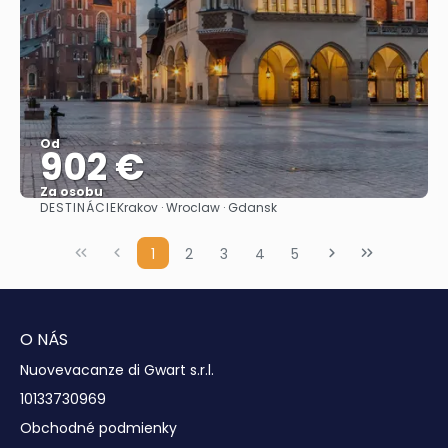
Od
902 €
Za osobu
DESTINÁCIE
Krakov · Wroclaw · Gdansk
Pozrieť sa
1
2
3
4
5
O NÁS
Nuovevacanze di Gwart s.r.l.
10133730969
Obchodné podmienky