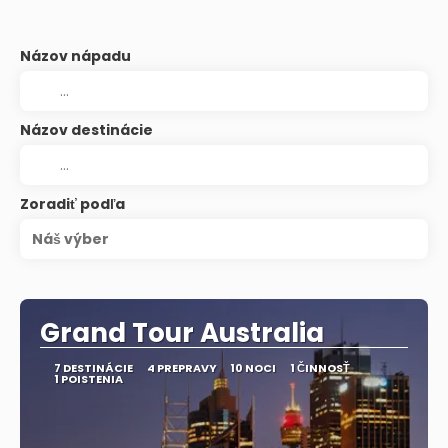
Názov nápadu
Názov destinácie
Zoradiť podľa
Náš výber
Grand Tour Australia
7 DESTINÁCIE
4 PREPRAVY
10 NOCI
1 ČINNOSŤ
1 POISTENIA