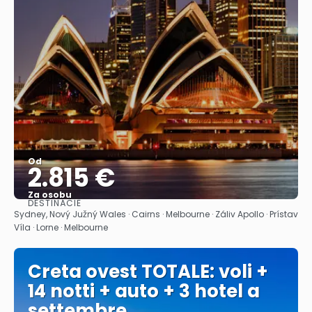
Od
2.815 €
Za osobu
DESTINÁCIE
Pozrieť sa
Sydney, Nový Južný Wales · Cairns · Melbourne · Záliv Apollo · Prístav
Víla · Lorne · Melbourne
Creta ovest TOTALE: voli +
14 notti + auto + 3 hotel a
settembre