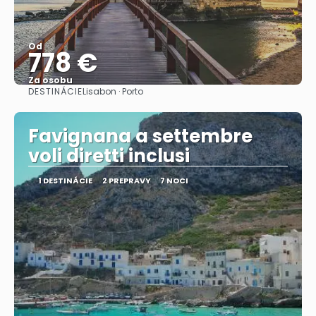
Od
778 €
Za osobu
DESTINÁCIE
Lisabon · Porto
Pozrieť sa
Favignana a settembre
voli diretti inclusi
1 DESTINÁCIE
2 PREPRAVY
7 NOCI