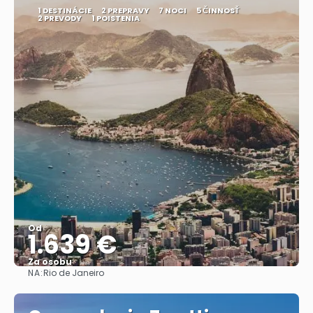
1 DESTINÁCIE
2 PREPRAVY
7 NOCI
5 ČINNOSŤ
2 PREVODY
1 POISTENIA
Od
1.639 €
Za osobu
NA:
Rio de Janeiro
Pozrieť sa