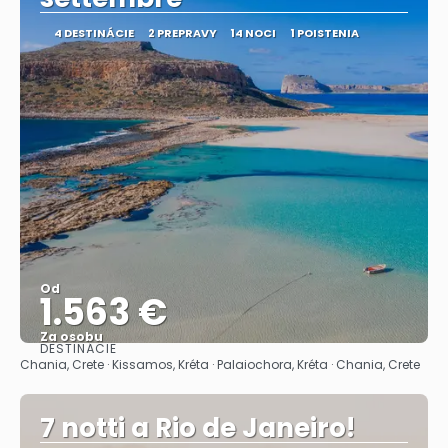
4 DESTINÁCIE
2 PREPRAVY
14 NOCI
1 POISTENIA
Od
1.563 €
Za osobu
DESTINÁCIE
Pozrieť sa
Chania, Crete · Kissamos, Kréta · Palaiochora, Kréta · Chania, Crete
7 notti a Rio de Janeiro!