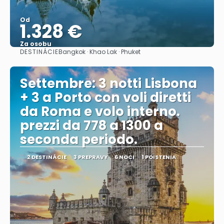
Od
1.328 €
Za osobu
DESTINÁCIE
Bangkok · Khao Lak · Phuket
Pozrieť sa
Settembre: 3 notti Lisbona
+ 3 a Porto con voli diretti
da Roma e volo interno.
prezzi da 778 a 1300 a
seconda periodo.
2 DESTINÁCIE
3 PREPRAVY
6 NOCI
1 POISTENIA