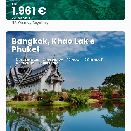
Od
1.961 €
Za osobu
NA:
Ostrovy Seychely
Pozrieť sa
Bangkok, Khao Lak e
Phuket
3 DESTINÁCIE
3 PREPRAVY
10 NOCI
2 ČINNOSŤ
5 PREVODY
1 POISTENIA