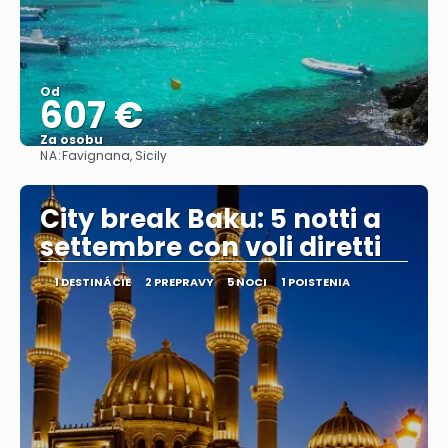
Od
607 €
Za osobu
NA:
Favignana, Sicily
Pozrieť sa
City break Baku: 5 notti a
settembre con voli diretti
1 DESTINÁCIE
2 PREPRAVY
5 NOCI
1 POISTENIA