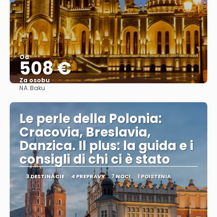
Od
508 €
Za osobu
NA:
Baku
Pozrieť sa
Le perle della Polonia:
Cracovia, Breslavia,
Danzica. Il plus: la guida e i
consigli di chi ci è stato
3 DESTINÁCIE
4 PREPRAVY
7 NOCI
1 POISTENIA