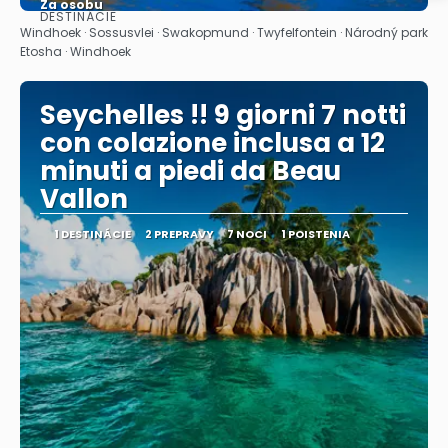
Za osobu
DESTINÁCIE
Pozrieť sa
Windhoek · Sossusvlei · Swakopmund · Twyfelfontein · Národný park
Etosha · Windhoek
Seychelles !! 9 giorni 7 notti
con colazione inclusa a 12
minuti a piedi da Beau
Vallon
1 DESTINÁCIE
2 PREPRAVY
7 NOCI
1 POISTENIA