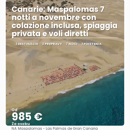
Canarie: Maspalomas 7
notti a novembre con
colazione inclusa, spiaggia
privata e voli diretti
1 DESTINÁCIE
2 PREPRAVY
7 NOCI
1 POISTENIA
Od
985 €
Za osobu
NA:
Maspalomas - Las Palmas de Gran Canaria