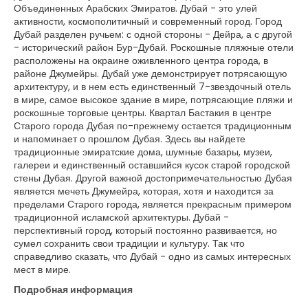
Объединенных Арабских Эмиратов. Дубай - это улей
активности, космополитичный и современный город. Город
Дубай разделен ручьем: с одной стороны - Дейра, а с другой
- исторический район Бур-Дубай. Роскошные пляжные отели
расположены на окраине оживленного центра города, в
районе Джумейры. Дубай уже демонстрирует потрясающую
архитектуру, и в нем есть единственный 7-звездочный отель
в мире, самое высокое здание в мире, потрясающие пляжи и
роскошные торговые центры. Квартал Бастакия в центре
Старого города Дубая по-прежнему остается традиционным
и напоминает о прошлом Дубая. Здесь вы найдете
традиционные эмиратские дома, шумные базары, музеи,
галереи и единственный оставшийся кусок старой городской
стены Дубая. Другой важной достопримечательностью Дубая
является мечеть Джумейра, которая, хотя и находится за
пределами Старого города, является прекрасным примером
традиционной исламской архитектуры. Дубай -
перспективный город, который постоянно развивается, но
сумел сохранить свои традиции и культуру. Так что
справедливо сказать, что Дубай - одно из самых интересных
мест в мире.
Подробная информация