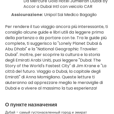
Da Mercure Gold Hotel Jumeirah Dubai by 
Accor a Dubai Intl con veicolo CAR
Assicurazione:
 Unipol Sai Medico Bagaglio
Per rendere il tuo viaggio ancora più interessante, ti 
consiglio alcune guide e libri utili da leggere prima 
della partenza o da portare con te. Tra le guide più 
complete, ti suggerisco la "Lonely Planet Dubai & 
Abu Dhabi" e la "National Geographic Traveler: 
Dubai". Inoltre, per scoprire la cultura e la storia 
degli Emirati Arabi Uniti, puoi leggere "Dubai: The 
Story of the World's Fastest City" di Jim Krane e "La 
città del futuro. Viaggio a Dubai, la capitale degli 
Emirati" di Anna Momigliano. Queste letture ti 
aiuteranno ad apprezzare meglio le meraviglie di 
Dubai e a vivere al massimo la tua esperienza!
О пункте назначения
Дубай - самый густонаселенный город и эмират