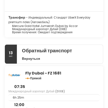
Трансфер из аэропорта и обратно (круглосуточно)
предоставляется за дополнительную плату, на территории
отеля есть бесплатная парковка сотрудником отеля.
Трансфер
- Индивидуальный: Стандарт UberX Everyday
premium rides (Автомобиль)
Mercure Gold Hotel Jumeirah Dubai by Accor
Международный аэропорт Дубай (DXB)
Время получения: Ожидает подтверждения
Обратный транспорт
13
окт.
Вернуться
Fly Dubai - FZ 1681
Прямой
07:35
Международный аэропорт Дубай
(DXB)
6h 25m
12:00