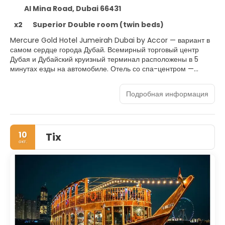
Al Mina Road, Dubai 66431
x2
Superior Double room (twin beds)
Mercure Gold Hotel Jumeirah Dubai by Accor — вариант в
самом сердце города Дубай. Всемирный торговый центр
Дубая и Дубайский круизный терминал расположены в 5
минутах езды на автомобиле. Отель со спа-центром —
вариант с прекрасным расположением: Дубай-Крик
находится в 5,3 км, Дубайский аквариум и подводный
Подробная информация
зоопарк — в 6,6 км от него.
Расслабьтесь в спа-центре, который предлагает полный
комплекс услуг, включая массаж. Вы можете воспользоваться
10
Tix
многочисленными возможностями для отдыха, такими как
окт.
открытый бассейн, парная и фитнес-центр. Отель в
средиземноморском стиле предоставляет дополнительные
услуги и удобства: бесплатный беспроводной доступ в
интернет, услуги консьержа и магазины сувениров/газетные
киоски.Если вы хотите устроить день шоппинга, к вашим
услугам специальный бесплатный автобус.
Почувствуйте себя как дома в одном из 184 номеров, где
установлены ЖК-телевизоры. Бесплатный беспроводной