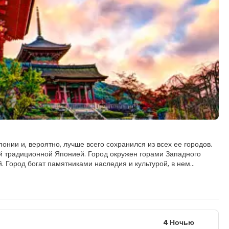
нии и, вероятно, лучше всего сохранился из всех ее городов.
ой традиционной Японией. Город окружен горами Западного
 Город богат памятниками наследия и культурой, в нем
иентироваться.
Киото есть тысячи храмов и святынь, в том числе
иёмидзу-дэра, Сандзюсангендо с его статуями Каннон в
асияме находится знаменитая Бамбуковая роща.
дному из главных районов гейш. Деревянные постройки и
4 Ночью