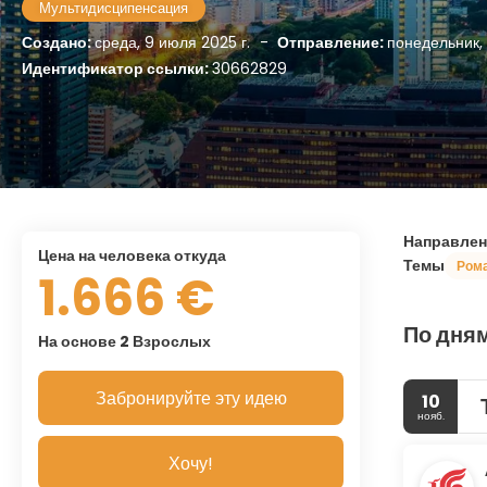
Мультидисципенсация
Создано:
среда, 9 июля 2025 г.
-
Отправление:
понедельник, 
Идентификатор ссылки:
30662829
Направлен
цена на человека откуда
Темы
Ром
1.666 €
По дням
На основе 2 Взрослых
Забронируйте эту идею
10
нояб.
Хочу!