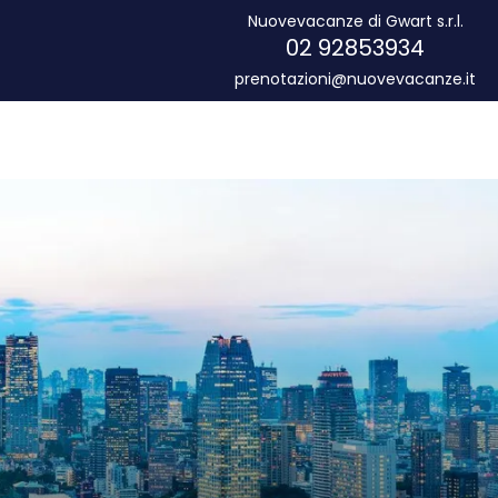
Nuovevacanze di Gwart s.r.l.
02 92853934
prenotazioni@nuovevacanze.it