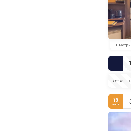
Смотри
Осака
К
18
нояб.