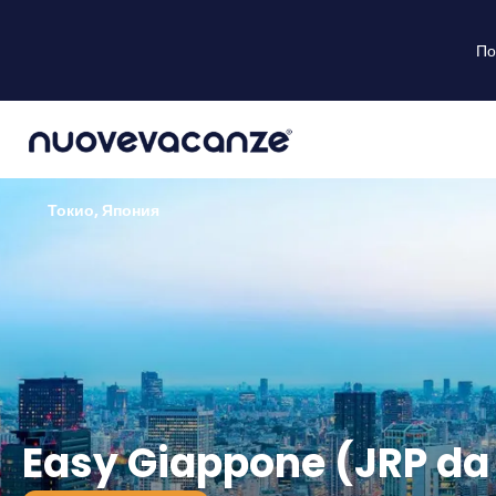
По
Токио, Япония
Easy Giappone (JRP da