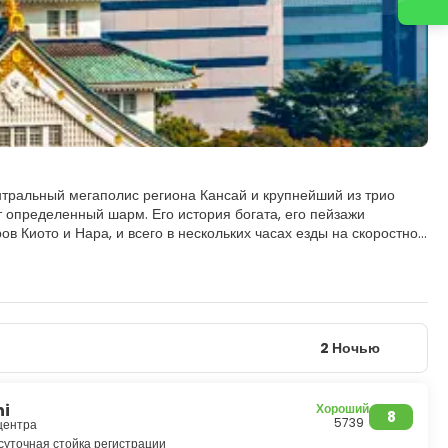
тральный мегаполис региона Кансай и крупнейший из трио
 определенный шарм. Его история богата, его пейзажи
в Киото и Нара, и всего в нескольких часах езды на скоростном
ми, южная сторона. Кита — крупный торговый и деловой район,
римечательностями Осаки являются впечатляющий, прекрасно
 есть поразительная современная архитектура, яркая ночная
, отправляйтесь на оживленную улицу Дотонбори, заполненную
2 Ночью
ода. Мину — это пригород Осаки, который предлагает красивый
ий спа-центр.
мечательности со всеми прелестями современного японского
hi
Хороший
8
мосферу и фантастические связи с некоторыми из самых
5739
 центра
суточная стойка регистрации