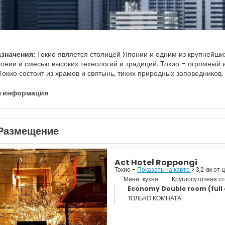
азначения:
Токио является столицей Японии и одним из крупнейши
онии и смесью высоких технологий и традиций. Токио – огромный 
окио состоит из храмов и святынь, тихих природных заповедников,
о города включает в себя Тиёда и Тюо. В этом районе находится 
твенные здания, знаменитый торговый район Гиндза, рыбный рынок 
я информация
ихом районе Асакуса есть некоторые достопримечательности, которы
ассаж Накамисэ-дори и Золотой Пу. Рядом находится район Уэно, в
ые подарки и увидеть большой буддийский храм. Еще одной главн
Размещение
сположенное в Сибуе. Токио - уникальный город, в котором есть ч
орические достопримечательности, тихие парки и удивительные пей
Act Hotel Roppongi
Токио -
Показать на карте
> 3,2 км от
Мини-кухня
Круглосуточная с
Economy Double room (full 
ТОЛЬКО КОМНАТА