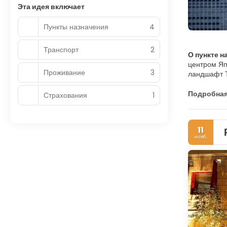
Эта идея включает
Пункты назначения
4
Транспорт
2
О пункте н
центром Яп
Проживание
3
ландшафт Т
огней. Ядр
правительс
Подробна
Страхования
1
Токио. В т
торговый п
традиционн
11
Мэйдзи, ра
нояб.
жизнь, ист