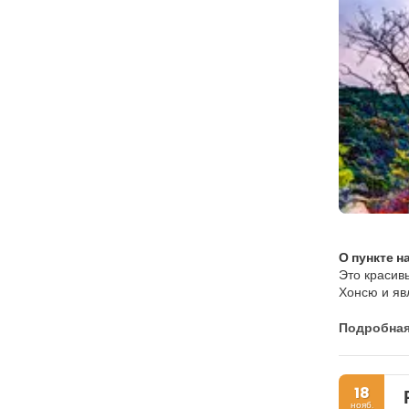
О пункте н
Это красив
Хонсю и яв
большое ра
Его богатая
Подробна
впечатляющ
натуральну
Замечатель
18
светильник
нояб.