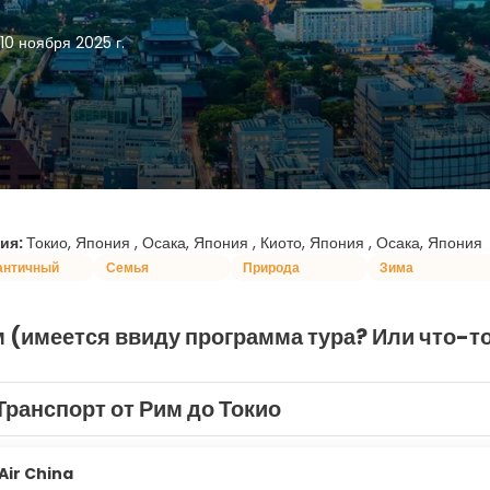
10 ноября 2025 г.
ия:
Токио, Япония , Осака, Япония , Киото, Япония , Осака, Япония
античный
Семья
Природа
Зима
 (имеется ввиду программа тура? Или что-то
Транспорт от Рим до Токио
Air China