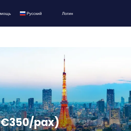
мощь
Русский
Логин
 €350/pax)