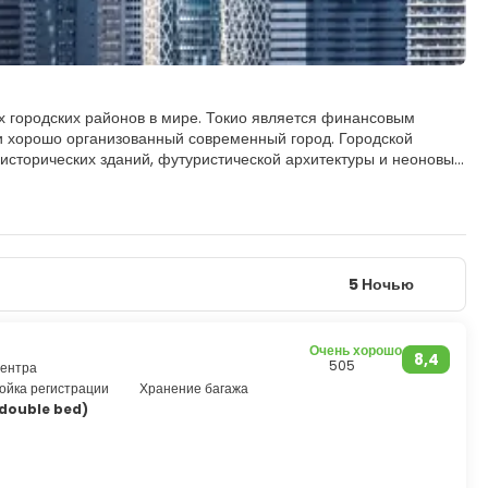
х городских районов в мире. Токио является финансовым
и хорошо организованный современный город. Городской
 исторических зданий, футуристической архитектуры и неоновых
впечатляющий Императорский дворец, национальные
Цукидзи, рынок электроники Акихабара и исторический вокзал
е обязательно нужно посетить, такие как храм Сэнсодзи,
 том числе рынок Амеёко. Идеальное место, чтобы купить
ой достопримечательностью города является святилище
то-то для всех, оживленные торговые районы, знаменитая ночная
5 Ночью
зажи.
Очень хорошо
8,4
505
 центра
тойка регистрации
Хранение багажа
double bed)