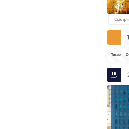
Смотри
Токио
О
16
нояб.