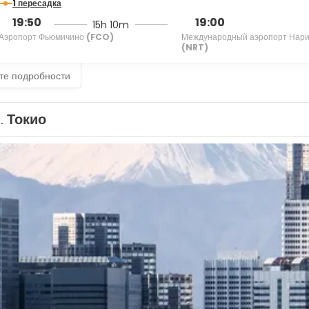
1 пересадка
19:50
19:00
15h 10m
Аэропорт Фьюмичино
(FCO)
Международный аэропорт Нар
(NRT)
те подробности
1.
Токио