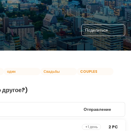
Поделиться
один
Свадьбы
COUPLES
 другое?)
Отправление
2 PC
+1 день