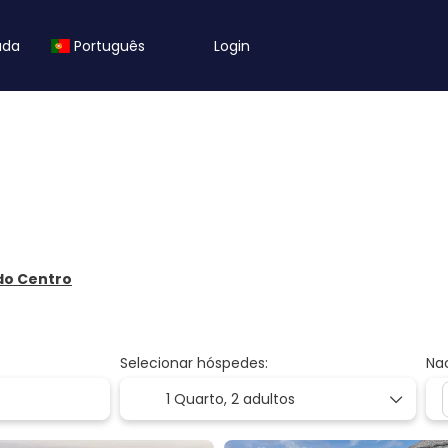
uda
Português
Login
 do Centro
Selecionar hóspedes:
Na
1 Quarto,
2 adultos