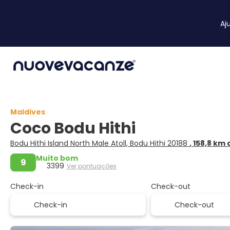
Aj
Maldives
Coco Bodu Hithi
Bodu Hithi Island North Male Atoll, Bodu Hithi 20188
, 158,8 km
Muito bom
9
3399
Ver pontuações
Check-in
Check-out