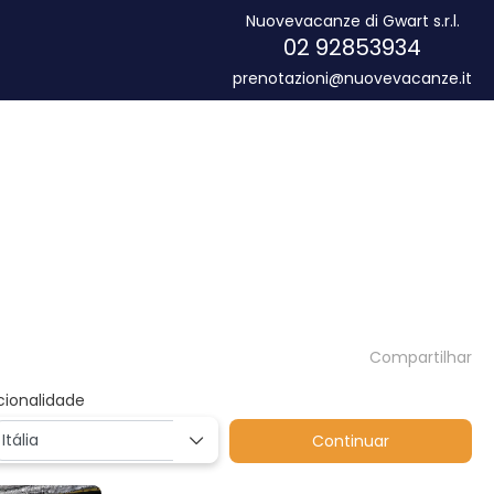
Nuovevacanze di Gwart s.r.l.
02 92853934
prenotazioni@nuovevacanze.it
Compartilhar
cionalidade
Continuar