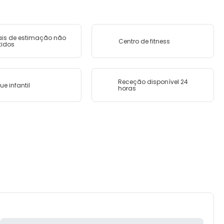
is de estimação não
Centro de fitness
tidos
Receção disponível 24
ue infantil
horas