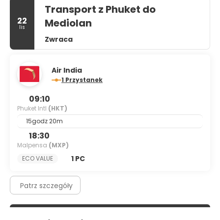
Transport z Phuket do
22
Mediolan
lis
Zwraca
Air India
1 Przystanek
09:10
Phuket Intl
(HKT)
15godz 20m
18:30
Malpensa
(MXP)
1 PC
ECO VALUE
Patrz szczegóły