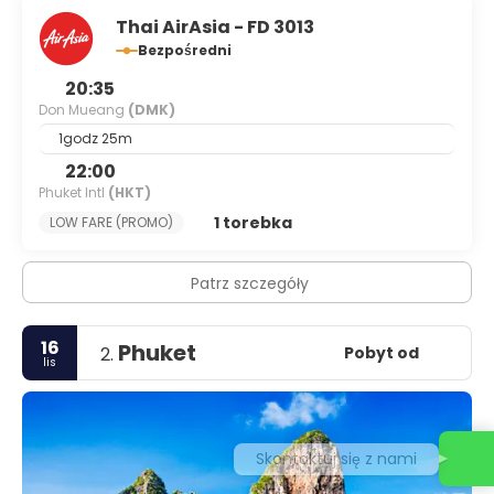
Thai AirAsia - FD 3013
Bezpośredni
20:35
Don Mueang
(DMK)
1godz 25m
22:00
Phuket Intl
(HKT)
1 torebka
LOW FARE (PROMO)
Patrz szczegóły
16
Phuket
Pobyt od
2.
lis
Skontaktuj się z nami