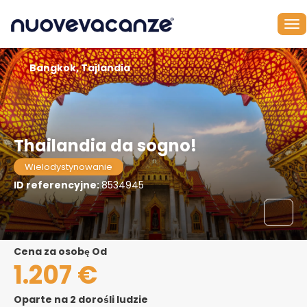
Bangkok, Tajlandia
Thailandia da sogno!
Wielodystynowanie
ID referencyjne:
8534945
Cena za osobę Od
1.207 €
Oparte na 2 dorośli ludzie