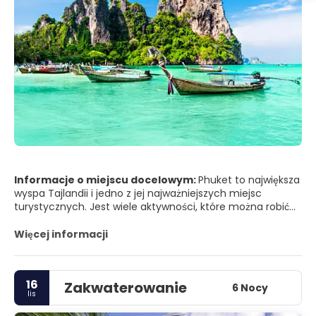
Informacje o miejscu docelowym:
Phuket to największa
wyspa Tajlandii i jedno z jej najważniejszych miejsc
turystycznych. Jest wiele aktywności, które można robić
na Phuket, zwłaszcza jeśli lubisz plaże i wyspy. Phuket to
wspaniałe miejsce do wyjścia i zwiedzania. Ma wszystko,
Więcej informacji
od piaszczystych białych plaż i krystalicznie niebieskich
wód po zielone krajobrazy, piękne świątynie i niesamowite
widoki. Dodaj do tego zakupy, życie nocne i pyszne owoce
16
Zakwaterowanie
morza, a masz wszystko, czego możesz chcieć na
6 Nocy
lis
wakacjach.