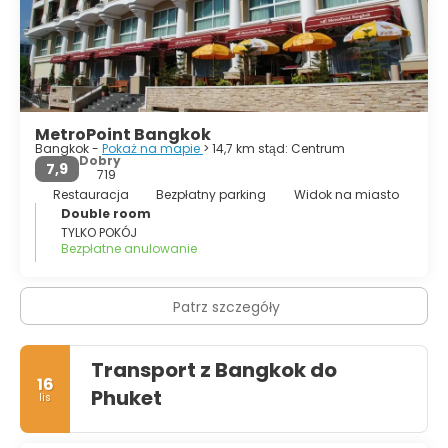
wrażenie, że trafiło się do wielkiego kotła. Na szczęście już
po krótkiej chwili każdy odnajduje tu coś dla siebie - jedni
zwiedzają, drudzy korzystają z wszechobecnych masaży,
a jeszcze inni delektują się pyszną, tajską kuchnią bądź
oddają się zakupom na licznych targowiskach. Jednym
słowem Bangkok to azjatyckie Las Vegas, o którym długo
nie można zapomnieć!
MetroPoint Bangkok
Bangkok -
Pokaż na mapie
> 14,7 km stąd: Centrum
Dobry
7,9
719
Restauracja
Bezpłatny parking
Widok na miasto
Double room
TYLKO POKÓJ
Bezpłatne anulowanie
Patrz szczegóły
Transport z Bangkok do
16
Phuket
lis