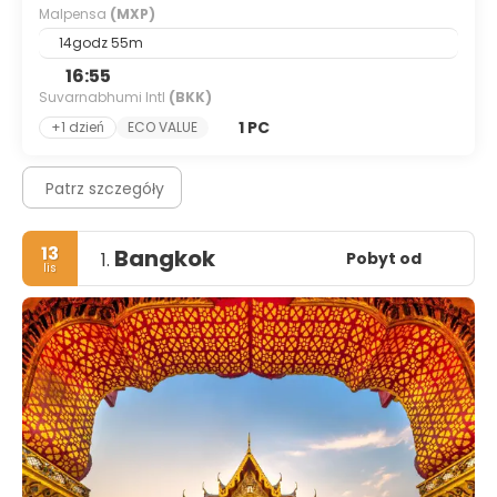
Malpensa
(MXP)
14godz 55m
16:55
Suvarnabhumi Intl
(BKK)
1 PC
+1 dzień
ECO VALUE
Patrz szczegóły
13
Bangkok
Pobyt od
1.
lis